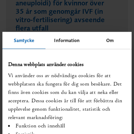
aneuploidi) för kvinnor över
35 år som genomgår IVF (in
vitro-fertilisering) avseende
flera utfall
Fler primärstudier behövs.
Samtycke
Information
Om
Publicerad 2026-06-30
Diarienr. SBU 2026/570
Denna webbplats använder cookies
Vi använder oss av nödvändiga cookies för att
Centralstimulerande
webbplatsen ska fungera för dig som besökare. Det
läkemedel för ungdomar över
finns även cookies som du kan välja att neka eller
15 år och vuxna med bulimia
acceptera. Dessa cookies är till för att förbättra din
nervosa och adhd jämfört med
upplevelse genom funktionalitet, statistik och
ingen centralstimulantia eller
relevant marknadsföring:
placebo
Funktion och innehåll
Statistik