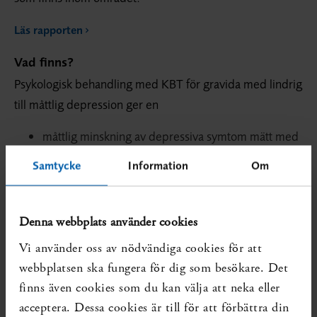
Läs rapporten
Vad finns?
Psykologisk behandling med KBT för gravida med lindrig
till måttlig depression ger en
måttlig minskning av depressiva symtom mätt med
symtomskattningsskalor (låg tillförlitlighet, GRADE
Samtycke
Information
Om
++OO). Minskningen bedöms som kliniskt relevant
och måttligt stor.
inte kliniskt relevant minskning av generell ångest
Denna webbplats använder cookies
(låg tillförlitlighet, GRADE ++OO).
Vi använder oss av nödvändiga cookies för att
webbplatsen ska fungera för dig som besökare. Det
Läs rapporten
finns även cookies som du kan välja att neka eller
Systematiska översikter som visar på kunskapsluckan:
acceptera. Dessa cookies är till för att förbättra din