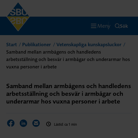
Meny
Sök
Start
Publikationer
Vetenskapliga kunskapsluckor
Samband mellan armbågens och handledens
arbetsställning och besvär i armbågar och underarmar hos
vuxna personer i arbete
Samband mellan armbågens och handledens
arbetsställning och besvär i armbågar och
underarmar hos vuxna personer i arbete
Dela sidan på Facebook
Dela sidan på LinkedIn
Dela sidan via E-post
Lästid: ca 1 min