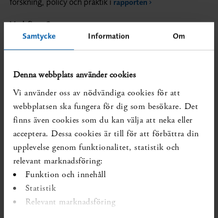
forskning, policy och praktik i
rapporten
Vad finns?
Samtycke
Information
Om
Systematiska översikter som visar på kunskapsluckan:
SBU. Arbetsmiljöns betydelse för besvär och sjukdom
i nacke, axlar, armar och händer. Stockholm: Statens
Denna webbplats använder cookies
beredning för medicinsk och social utvärdering (SBU);
Vi använder oss av nödvändiga cookies för att
2022. SBU Utvärderar 349.
Mer om översikten
webbplatsen ska fungera för dig som besökare. Det
finns även cookies som du kan välja att neka eller
Ej uppdaterade systematiska översikter som visar på
kunskapsluckan:
acceptera. Dessa cookies är till för att förbättra din
Inga identifierade
upplevelse genom funktionalitet, statistik och
relevant marknadsföring:
Diarienr:
SBU 2023/549
Publicerad:
2023-05-15
Funktion och innehåll
Forskning som förändrar kunskapsläget kan ha tillkommit
Statistik
senare.
Relevant marknadsföring