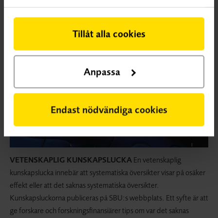
Tillåt alla cookies
Anpassa
Endast nödvändiga cookies
VETENSKAPLIG KUNSKAPSLUCKA
En vetenskaplig
kunskapslucka innebär att systematiska översikter visar på osäker
effekt eller att det saknas systematiska översikter.
Kunskapsluckorna publiceras på SBU:s webbplats. Ett syfte är att
ge forskare och forskningsfinansiärer tips om var det saknas