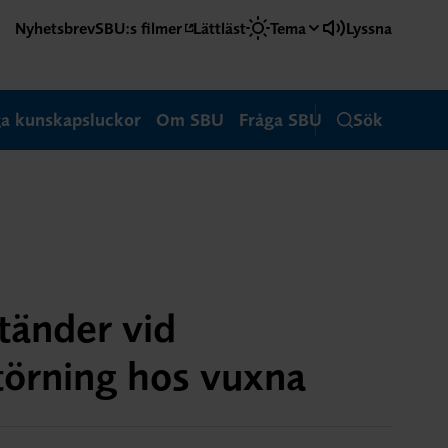
Nyhetsbrev
SBU:s filmer
Lättläst
Tema
Lyssna
ga kunskapsluckor
Om SBU
Fråga SBU
Sök
tänder vid
törning hos vuxna