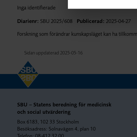
Inga identifierade
Diarienr:
SBU 2025/608
Publicerad:
2025-04-27
Forskning som förändrar kunskapsläget kan ha tillkomm
Sidan uppdaterad
2025-05-16
SBU – Statens beredning för medicinsk
och social utvärdering
Box 6183, 102 33 Stockholm
Besöksadress: Solnavägen 4, plan 10
Telefon: 08-412 32 00