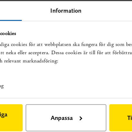
k
Information
a
p
cookies
diga cookies för att webbplatsen ska fungera för dig som be
, vilket innebär att 5 är den högsta möjliga
t neka eller acceptera. Dessa cookies är till för att förbätt
t emaljretinerad bro har en måttlig överlevnad och kan
och relevant marknadsföring:
 att konstruktionen lossar och kräver recementering.
 Effekten av åtgärden har bedömts av Socialstyrelsens
istfälligt.”
ng
luckan:
iga
rd, 2022. Läs riktlinjerna (rad I3.6)
.
Anpassa
T
sar på kunskapsluckan: