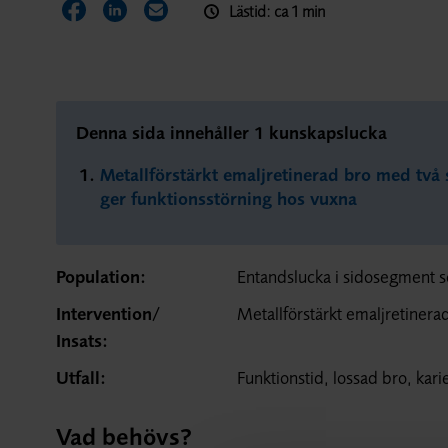
Lästid: ca 1 min
Dela sidan på Facebook
Dela sidan på LinkedIn
Dela sidan via E-post
Denna sida innehåller 1 kunskapslucka
Metallförstärkt emaljretinerad bro med två
ger funktionsstörning hos vuxna
Population:
Entandslucka i sidosegment s
Intervention/
Metallförstärkt emaljretiner
Insats:
Utfall:
Funktionstid, lossad bro, karie
Vad behövs?