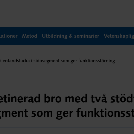
kationer
Metod
Utbildning & seminarier
Vetenskapli
id entandslucka i sidosegment som ger funktionsstörning
retinerad bro med två stöd
gment som ger funktionss