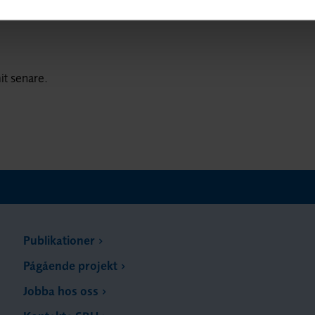
it senare.
Publikationer
Pågående projekt
Jobba hos oss