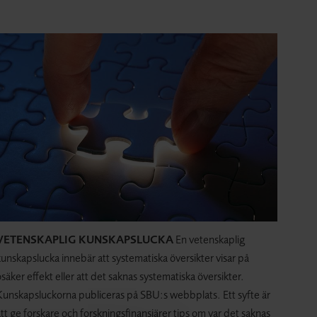
VETENSKAPLIG KUNSKAPSLUCKA
En vetenskaplig
unskapslucka innebär att systematiska översikter visar på
säker effekt eller att det saknas systematiska översikter.
Kunskapsluckorna publiceras på SBU:s webbplats. Ett syfte är
tt ge forskare och forskningsfinansiärer tips om var det saknas