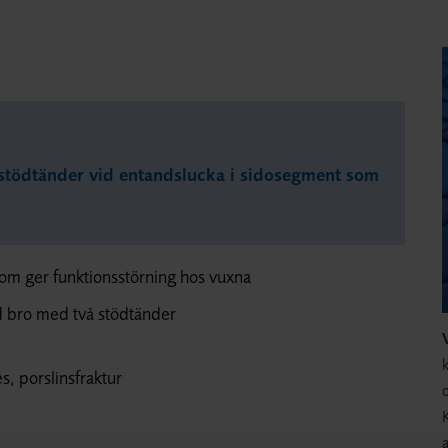
 stödtänder vid entandslucka i sidosegment som
om ger funktionsstörning hos vuxna
ad bro med två stödtänder
k
s, porslinsfraktur
o
a