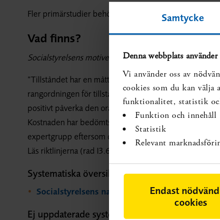
Fler primärstudier behövs.
Samtycke
Vad finns?
Denna webbplats använder 
Socialstyrelsens motivering till rekommendation:
Vi använder oss av nödvän
”Tillståndet har en måttlig påverkan på den orala hälsan
cookies som du kan välja at
rangordningen för tillståndet. Åtgärden metallförstärk
funktionalitet, statistik 
positivt påverka den orala hälsan. Det finns en risk för
Funktion och innehåll
Kostnaden har bedömts som måttlig per vunnen effekt.
Statistik
expertgrupp eftersom det vetenskapliga underlaget är br
Relevant marknadsföri
Läs riktlinjerna (rad I3.6).
Systematiska översikter som visar på kunskaps
Endast nödvänd
Socialstyrelsens nationella riktlinjer för tandvå
cookies
Ej uppdaterade systematiska översikter som vi