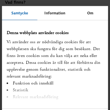
Vad finns?
Systematiska översikter som visar på kunskapsluckan:
Samtycke
Information
Om
SBU. Arbetsmiljöns betydelse för besvär och sjukdom
i nacke, axlar, armar och händer. Stockholm: Statens
Denna webbplats använder cookies
beredning för medicinsk och social utvärdering (SBU);
2022. SBU Utvärderar 349.
Mer om översikten
Vi använder oss av nödvändiga cookies för att
webbplatsen ska fungera för dig som besökare. Det
Ej uppdaterade systematiska översikter som visar på
kunskapsluckan:
finns även cookies som du kan välja att neka eller
acceptera. Dessa cookies är till för att förbättra din
Inga identifierade
upplevelse genom funktionalitet, statistik och
Diarienr:
SBU 2023/544
Publicerad:
2023-05-14
relevant marknadsföring:
Funktion och innehåll
Forskning som förändrar kunskapsläget kan ha tillkommit
Statistik
senare.
Relevant marknadsföring