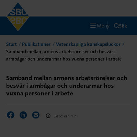
Meny
Sök
Start
Publikationer
Vetenskapliga kunskapsluckor
Samband mellan armens arbetsrörelser och besvär i
armbågar och underarmar hos vuxna personer i arbete
Samband mellan armens arbetsrörelser och
besvär i armbågar och underarmar hos
vuxna personer i arbete
Dela sidan på Facebook
Dela sidan på LinkedIn
Dela sidan via E-post
Lästid: ca 1 min