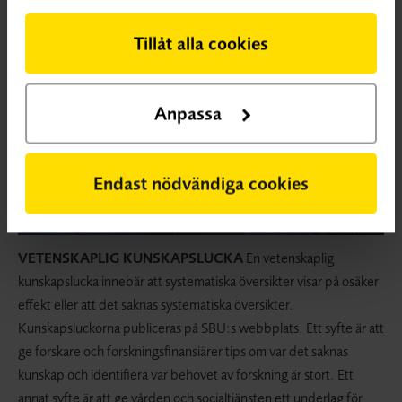
Tillåt alla cookies
Anpassa
Endast nödvändiga cookies
VETENSKAPLIG KUNSKAPSLUCKA
En vetenskaplig
kunskapslucka innebär att systematiska översikter visar på osäker
effekt eller att det saknas systematiska översikter.
Kunskapsluckorna publiceras på SBU:s webbplats. Ett syfte är att
ge forskare och forskningsfinansiärer tips om var det saknas
kunskap och identifiera var behovet av forskning är stort. Ett
annat syfte är att ge vården och socialtjänsten ett underlag för