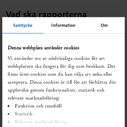
Vad ska rapporterna
användas till?
Samtycke
Information
Om
SBU:s rapporter kan hjälpa dem som arbetar med vård
och socialtjänst att arbeta bättre och att förstå vad
Denna webbplats använder cookies
människor behöver.
Vi använder oss av nödvändiga cookies för att
Vi räknar ut hur de pengar som används i vården och
webbplatsen ska fungera för dig som besökare. Det
socialtjänsten kan göra allra mest nytta.
finns även cookies som du kan välja att neka eller
Vi berättar också vad forskarna behöver studera mera.
acceptera. Dessa cookies är till för att förbättra din
Vem betalar?
upplevelse genom funktionalitet, statistik och
relevant marknadsföring:
SBU är en statlig myndighet. Det innebär att pengarna vi
Funktion och innehåll
arbetar med kommer från skatter.
Statistik
Relevant marknadsföring