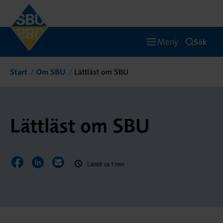
Meny
Sök
Start
Om SBU
Lättläst om SBU
Lättläst om SBU
Dela sidan på Facebook
Dela sidan på LinkedIn
Dela sidan via E-post
Lästid: ca 1 min