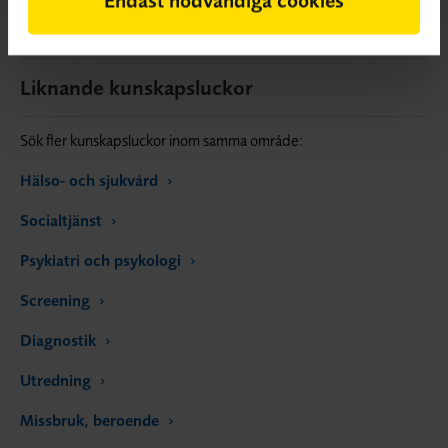
Liknande kunskapsluckor
Sök fler kunskapsluckor inom samma område:
Hälso- och sjukvård
Socialtjänst
Psykiatri och psykologi
Screening
Diagnostik
Utredning
Missbruk, beroende