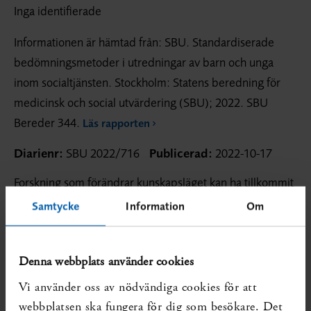
Inga identifierade
Informationen är hämtad från: SBU. Standardiserade
bedömningsmetoder i utredningar av barn och unga
inom socialtjänsten. Stockholm: Statens beredning för
medicinsk och social utvärdering (SBU); 2022. SBU
Bereder 344.
Läs rapporten
Diarienr:
SBU 2022/716
Publicerad:
2022-10-17
Forskning som förändrar kunskapsläget kan ha tillkommit
senare.
Samtycke
Information
Om
Denna webbplats använder cookies
Vi använder oss av nödvändiga cookies för att
webbplatsen ska fungera för dig som besökare. Det