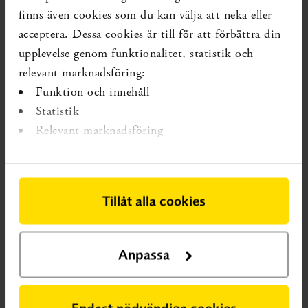
finns även cookies som du kan välja att neka eller
acceptera. Dessa cookies är till för att förbättra din
upplevelse genom funktionalitet, statistik och
relevant marknadsföring:
Funktion och innehåll
Statistik
Relevant marknadsföring
VETENSKAPLIG KUNSKAPSLUCKA
En vetenskaplig
kunskapslucka innebär att systematiska översikter visar på osäker
effekt eller att det saknas systematiska översikter.
Kunskapsluckorna publiceras på SBU:s webbplats. Ett syfte är att
Tillåt alla cookies
ge forskare och forskningsfinansiärer tips om var det saknas
kunskap och identifiera var behovet av forskning är stort. Ett
annat syfte är att ge vården och socialtjänsten ett underlag för
Anpassa
prioritering.
Hitta publikationer och andra sidor här
Endast nödvändiga cookies