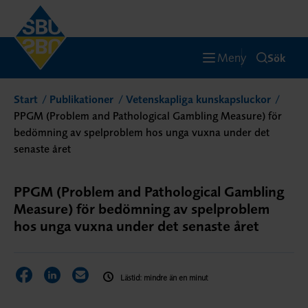
Meny
Sök
Start
Publikationer
Vetenskapliga kunskapsluckor
PPGM (Problem and Pathological Gambling Measure) för
bedömning av spelproblem hos unga vuxna under det
senaste året
PPGM (Problem and Pathological Gambling
Measure) för bedömning av spelproblem
hos unga vuxna under det senaste året
Dela sidan på Facebook
Dela sidan på LinkedIn
Dela sidan via E-post
Lästid: mindre än en minut