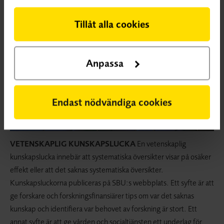
Tillåt alla cookies
Anpassa
Endast nödvändiga cookies
VETENSKAPLIG KUNSKAPSLUCKA
En vetenskaplig
kunskapslucka innebär att systematiska översikter visar på osäker
effekt eller att det saknas systematiska översikter.
Kunskapsluckorna publiceras på SBU:s webbplats. Ett syfte är att
ge forskare och forskningsfinansiärer tips om var det saknas
kunskap och identifiera var behovet av forskning är stort. Ett
annat syfte är att ge vården och socialtjänsten ett underlag för