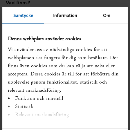
Vad finns?
Systematiska översikter som visar på kunskapsluckan:
Samtycke
Information
Om
SBU. Arbetsmiljöns betydelse för besvär och sjukdom
i nacke, axlar, armar och händer. Stockholm: Statens
Denna webbplats använder cookies
beredning för medicinsk och social utvärdering (SBU);
2022. SBU Utvärderar 349.
Mer om översikten
Vi använder oss av nödvändiga cookies för att
webbplatsen ska fungera för dig som besökare. Det
Ej uppdaterade systematiska översikter som visar på
kunskapsluckan:
finns även cookies som du kan välja att neka eller
acceptera. Dessa cookies är till för att förbättra din
Inga identifierade
upplevelse genom funktionalitet, statistik och
Diarienr:
SBU 2023/578
Publicerad:
2023-05-22
relevant marknadsföring:
Funktion och innehåll
Forskning som förändrar kunskapsläget kan ha tillkommit
Statistik
senare.
Relevant marknadsföring