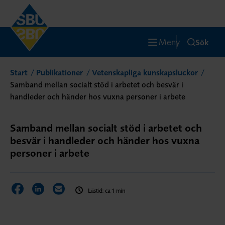
Meny
Sök
Start
Publikationer
Vetenskapliga kunskapsluckor
Samband mellan socialt stöd i arbetet och besvär i
handleder och händer hos vuxna personer i arbete
Samband mellan socialt stöd i arbetet och
besvär i handleder och händer hos vuxna
personer i arbete
Dela sidan på Facebook
Dela sidan på LinkedIn
Dela sidan via E-post
Lästid: ca 1 min