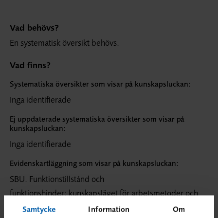
Vad behövs?
En systematisk översikt behövs.
Vad finns?
Systematiska översikter som visar på kunskapsluckan:
Inga identifierade
Ej uppdaterade systematiska översikter som visar på
kunskapsluckan:
Inga identifierade
Evidenskartläggning som visar på kunskapsluckan:
SBU. Funktionstillstånd och
funktionshinder: kunskapsläget för arbetsmetoder och
insatser. Stockholm: Statens beredning för medicinsk och
Samtycke
Information
Om