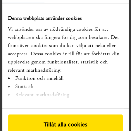
social utvärdering (SBU); 2019. SBU Kartlägger, rapport
nr 305.
Läs rapporten
Denna webbplats använder cookies
Diarienr:
SBU 2023/917
Publicerad:
2023-07-20
Vi använder oss av nödvändiga cookies för att
Forskning som förändrar kunskapsläget kan ha tillkommit
webbplatsen ska fungera för dig som besökare. Det
senare.
finns även cookies som du kan välja att neka eller
acceptera. Dessa cookies är till för att förbättra din
upplevelse genom funktionalitet, statistik och
relevant marknadsföring:
Funktion och innehåll
Statistik
Relevant marknadsföring
Tillåt alla cookies