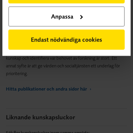
Anpassa
VETENSKAPLIG KUNSKAPSLUCKA
En vetenskaplig
kunskapslucka innebär att systematiska översikter visar på osäker
effekt eller att det saknas systematiska översikter.
Endast nödvändiga cookies
Kunskapsluckorna publiceras på SBU:s webbplats. Ett syfte är att
ge forskare och forskningsfinansiärer tips om var det saknas
kunskap och identifiera var behovet av forskning är stort. Ett
annat syfte är att ge vården och socialtjänsten ett underlag för
prioritering.
Hitta publikationer och andra sidor här
Liknande kunskapsluckor
Sök fler kunskapsluckor inom samma område: