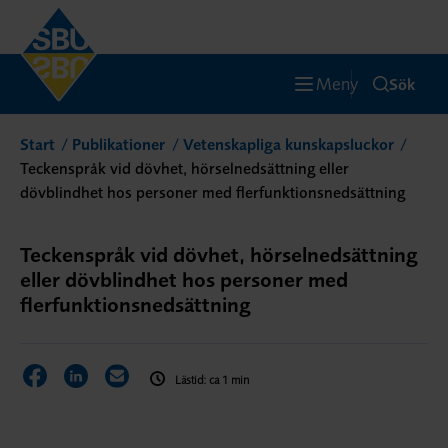
Meny
Sök
Start
Publikationer
Vetenskapliga kunskapsluckor
Teckenspråk vid dövhet, hörselnedsättning eller
dövblindhet hos personer med flerfunktionsnedsättning
Teckenspråk vid dövhet, hörselnedsättning
eller dövblindhet hos personer med
flerfunktionsnedsättning
Dela sidan på Facebook
Dela sidan på LinkedIn
Dela sidan via E-post
Lästid: ca 1 min