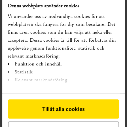
Kohortstudier
Denna webbplats använder cookies
En slutsats från rapporten Mat vid diabetes
Vi använder oss av nödvändiga cookies för att
från 2010, om att många prospektiva
webbplatsen ska fungera för dig som besökare. Det
kohortstudier har allvarliga metodologiska
finns även cookies som du kan välja att neka eller
brister, kvarstår då författarna inte justerat för
acceptera. Dessa cookies är till för att förbättra din
socioekonomi.
upplevelse genom funktionalitet, statistik och
relevant marknadsföring:
Eftersom deltagarna följs under flera år är det
viktigt att upprepa mätningen av matvanor
Funktion och innehåll
under uppföljningstiden
Statistik
Relevant marknadsföring
Läs mer i Kapitel 13 i rapporten.
Vad finns?
Systematiska översikter som visar på kunskapsluckan:
Tillåt alla cookies
SBU. Mat vid diabetes. Stockholm: Statens beredning
för medicinsk och social utvärdering (SBU); 2022. SBU