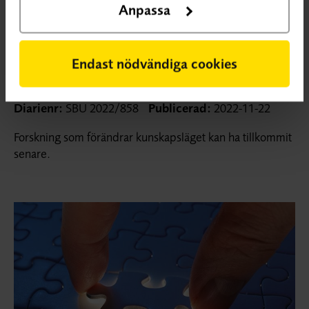
Anpassa
Utvärderar 345.
Mer om översikten
Ej uppdaterade systematiska översikter som visar på
kunskapsluckan:
Endast nödvändiga cookies
Inga identifierade
Diarienr:
SBU 2022/858
Publicerad:
2022-11-22
Forskning som förändrar kunskapsläget kan ha tillkommit
senare.