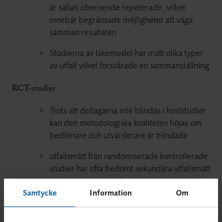
är sällan oberoende repeterade, vilket
innebär begränsade möjligheter att väga
samman resultaten
Studierna av läkemedel har mätt olika typer
av utfall vilket försvårade en sammanställning
RCT-studier
Trots att deltagarna inte blindas i koststudier
kan den metodologiska kvaliteten höjas om
bedömare och utvärderare är blindade
utfallsmått från randomiserade kontrollerade
studier har ofta bedömt sekundära utfallsmått
eller surrogatmått vilket inte direkt kan
kopplas till de primära och patientnära
Samtycke
Information
Om
utfallen.