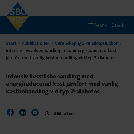
Meny
Sök
Start
Publikationer
Vetenskapliga kunskapsluckor
Intensiv livsstilsbehandling med energireducerad kost
jämfört med vanlig kostbehandling vid typ 2-diabetes
Intensiv livsstilsbehandling med
energireducerad kost jämfört med vanlig
kostbehandling vid typ 2-diabetes
Dela sidan på Facebook
Dela sidan på LinkedIn
Dela sidan via E-post
Lästid: ca 1 min