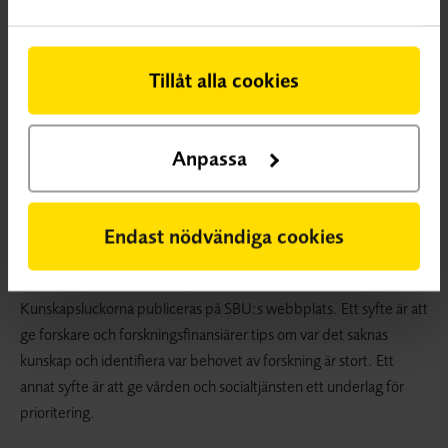
Tillåt alla cookies
Anpassa
VETENSKAPLIG KUNSKAPSLUCKA
En vetenskaplig
Endast nödvändiga cookies
kunskapslucka innebär att systematiska översikter visar på osäker
effekt eller att det saknas systematiska översikter.
Kunskapsluckorna publiceras på SBU:s webbplats. Ett syfte är att
ge forskare och forskningsfinansiärer tips om var det saknas
kunskap och identifiera var behovet av forskning är stort. Ett
annat syfte är att ge vården och socialtjänsten ett underlag för
prioritering.