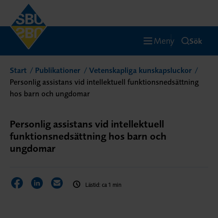
Meny
Sök
Start
Publikationer
Vetenskapliga kunskapsluckor
Personlig assistans vid intellektuell funktionsnedsättning
hos barn och ungdomar
Personlig assistans vid intellektuell
funktionsnedsättning hos barn och
ungdomar
Dela sidan på Facebook
Dela sidan på LinkedIn
Dela sidan via E-post
Lästid: ca 1 min