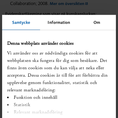
Collaboration; 2008.
Mer om översikten
Evidenskartläggning som visar på kunskapsluckan:
SBU. Funktionstillstånd och
Samtycke
Information
Om
funktionshinder: kunskapsläget för arbetsmetoder och
insatser. Stockholm: Statens beredning för medicinsk och
Denna webbplats använder cookies
social utvärdering (SBU); 2019. SBU Kartlägger, rapport
nr 305.
Vi använder oss av nödvändiga cookies för att
Läs rapporten
webbplatsen ska fungera för dig som besökare. Det
Diarienr:
SBU 2023/879
Publicerad:
2023-07-18
finns även cookies som du kan välja att neka eller
acceptera. Dessa cookies är till för att förbättra din
Forskning som förändrar kunskapsläget kan ha tillkommit
senare.
upplevelse genom funktionalitet, statistik och
relevant marknadsföring:
Funktion och innehåll
Statistik
Relevant marknadsföring