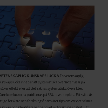
VETENSKAPLIG KUNSKAPSLUCKA
En vetenskaplig
unskapslucka innebär att systematiska översikter visar på
säker effekt eller att det saknas systematiska översikter.
Kunskapsluckorna publiceras på SBU:s webbplats. Ett syfte är
tt ge forskare och forskningsfinansiärer tips om var det saknas
unskap och identifiera var behovet av forskning är stort. Ett