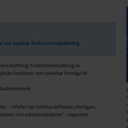
de vid psykisk funktionsnedsättning
nsnedsättning: Funktionsnedsättning av
kiska funktioner som påverkar förmåga till
älvskadebeteende
k
o
litet – Utfallen kan behöva definieras ytterligare.
klusions- och exklusionskriterier” i rapporten.
a
k