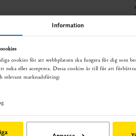
a
p
Information
luckan:
cookies
diga cookies för att webbplatsen ska fungera för dig som be
sar på kunskapsluckan:
t neka eller acceptera. Dessa cookies är till för att förbätt
och relevant marknadsföring:
kan:
äget för arbetsmetoder och insatser. Stockholm: Statens
ng
 2019. SBU Kartlägger, rapport nr 305.
Läs rapporten
iga
Anpassa
T