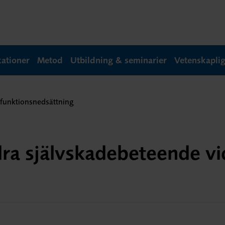
kationer
Metod
Utbildning & seminarier
Vetenskapli
k funktionsnedsättning
ndra självskadebeteende vi