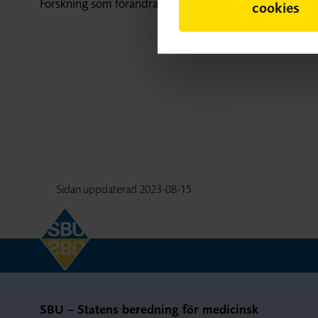
Forskning som förändrar kunskapsläget kan ha tillkomm
cookies
Sidan uppdaterad
2023-08-15
SBU – Statens beredning för medicinsk