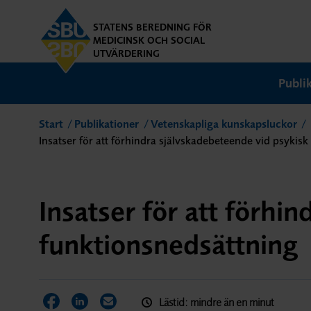
STATENS BEREDNING FÖR
MEDICINSK OCH SOCIAL
UTVÄRDERING
Publi
Start
Publikationer
Vetenskapliga kunskapsluckor
Insatser för att förhindra självskadebeteende vid psykis
Insatser för att förhi
funktionsnedsättning
Lästid: mindre än en minut
Dela sidan på Facebook
Dela sidan på LinkedIn
Dela sidan via E-post