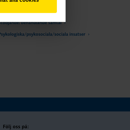
Prevention
Stödjande/behandlande samtal
Psykologiska/psykosociala/sociala insatser
Följ oss på: