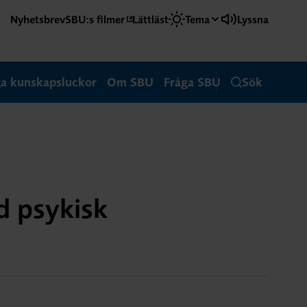
Nyhetsbrev
SBU:s filmer
Lättläst
Tema
Lyssna
ga kunskapsluckor
Om SBU
Fråga SBU
Sök
d psykisk