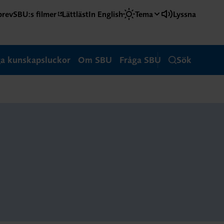
brev
SBU:s filmer
Lättläst
In English
Tema
Lyssna
ga kunskapsluckor
Om SBU
Fråga SBU
Sök