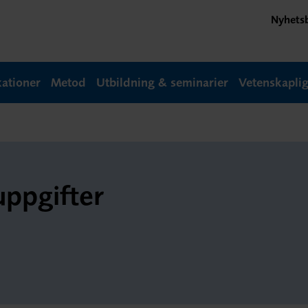
Nyhets
kationer
Metod
Utbildning & seminarier
Vetenskapli
uppgifter