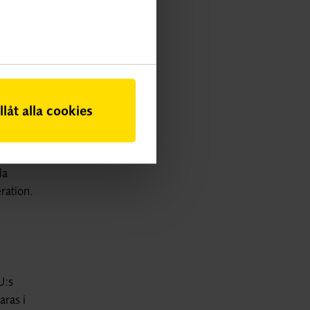
 kan
illåt alla cookies
la
ration.
U:s
aras i