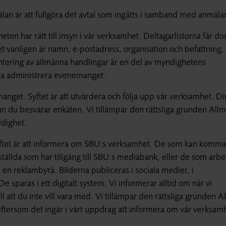
lan är att fullgöra det avtal som ingåtts i samband med anmäla
heten har rätt till insyn i vår verksamhet. Deltagarlistorna får do
t vanligen är namn, e-postadress, organisation och befattning.
antering av allmänna handlingar är en del av myndighetens
nna administrera evenemanget.
emanget. Syftet är att utvärdera och följa upp vår verksamhet. D
n du besvarar enkäten. Vi tillämpar den rättsliga grunden All
ldighet.
yftet är att informera om SBU:s verksamhet. De som kan komma 
nställda som har tillgång till SBU:s mediabank, eller de som arb
en reklambyrå. Bilderna publiceras i sociala medier, i
sparas i ett digitalt system. Vi informerar alltid om när vi
ill att du inte vill vara med. Vi tillämpar den rättsliga grunden A
ftersom det ingår i vårt uppdrag att informera om vår verksam