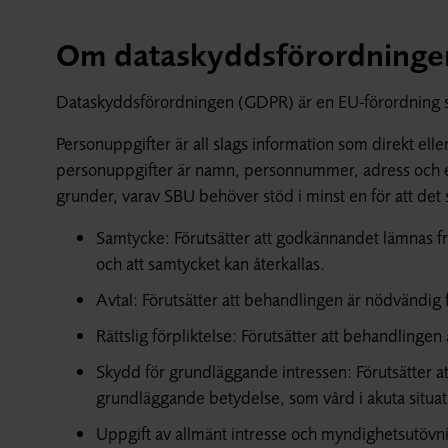
Om dataskyddsförordninge
Dataskyddsförordningen (GDPR) är en EU-förordning s
Personuppgifter är all slags information som direkt ell
personuppgifter är namn, personnummer, adress och e-
grunder, varav SBU behöver stöd i minst en för att det s
Samtycke: Förutsätter att godkännandet lämnas fri
och att samtycket kan återkallas.
Avtal: Förutsätter att behandlingen är nödvändig f
Rättslig förpliktelse: Förutsätter att behandlinge
Skydd för grundläggande intressen: Förutsätter a
grundläggande betydelse, som vård i akuta situat
Uppgift av allmänt intresse och myndighetsutövnin