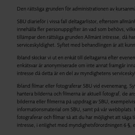
Den rättsliga grunden för administrationen av kursanmä
SBU diarieför i vissa fall deltagarlistor, eftersom allmän
innehålla fler personuppgifter än vad som behövs, vilke
tillämpar den rättsliga grunden Allmänt intresse, då h
serviceskyldighet. Syftet med behandlingen är att ku
Ibland skickar vi ut en enkät till deltagarna efter even
enkätsvar är anonymiserade om inte annat framgår inna
intresse då detta är en del av myndighetens servicesky
Ibland filmar eller fotograferar SBU vid evenemang. S
hantera bilderna och filmerna är aktuell fotograf, de a
bilderna eller filmerna på uppdrag av SBU, exempelvis 
informationsmaterial om SBU, samt på vår webbplats. De 
fotograferar och filmar så att du har möjlighet att säga t
intresse, i enlighet med myndighetsförordningen 6 §, e