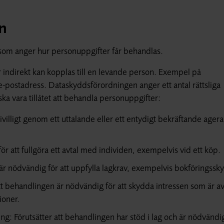
n
om anger hur personuppgifter får behandlas.
er indirekt kan kopplas till en levande person. Exempel på
postadress. Dataskyddsförordningen anger ett antal rättsliga
ka vara tillåtet att behandla personuppgifter:
villigt genom ett uttalande eller ett entydigt bekräftande ager
ör att fullgöra ett avtal med individen, exempelvis vid ett köp.
n är nödvändig för att uppfylla lagkrav, exempelvis bokföringssky
tt behandlingen är nödvändig för att skydda intressen som är a
ioner.
g: Förutsätter att behandlingen har stöd i lag och är nödvändig