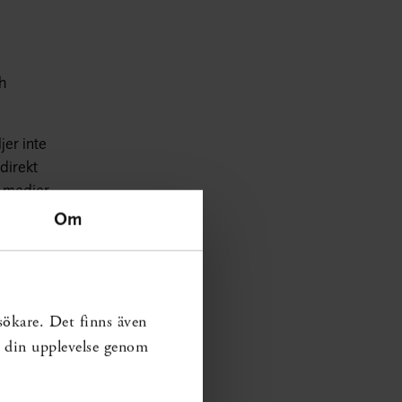
ch
jer inte
direkt
la medier
Om
å som är
sökare. Det finns även
ra din upplevelse genom