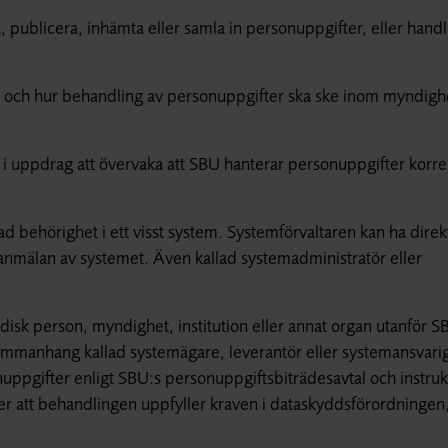
ra, publicera, inhämta eller samla in personuppgifter, eller hand
och hur behandling av personuppgifter ska ske inom myndigh
 uppdrag att övervaka att SBU hanterar personuppgifter korre
ehörighet i ett visst system. Systemförvaltaren kan ha direk
anmälan av systemet. Även kallad systemadministratör eller
uridisk person, myndighet, institution eller annat organ utanför 
sammanhang kallad systemägare, leverantör eller systemansvari
uppgifter enligt SBU:s personuppgiftsbiträdesavtal och instruk
tier att behandlingen uppfyller kraven i dataskyddsförordningen