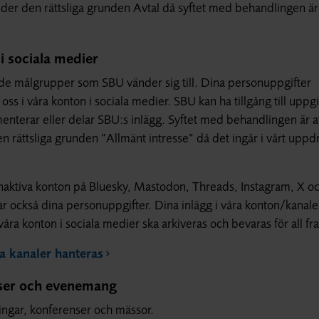
änder den rättsliga grunden Avtal då syftet med behandlingen är 
i sociala medier
 de målgrupper som SBU vänder sig till. Dina personuppgifter
s i våra konton i sociala medier. SBU kan ha tillgång till uppg
enterar eller delar SBU:s inlägg. Syftet med behandlingen är a
den rättsliga grunden ”Allmänt intresse” då det ingår i vårt upp
naktiva konton på Bluesky, Mastodon, Threads, Instagram, X o
r också dina personuppgifter. Dina inlägg i våra konton/kanaler
åra konton i sociala medier ska arkiveras och bevaras för all fr
a kanaler hanteras
nser och evenemang
ngar, konferenser och mässor.