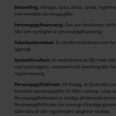
Behandling:
Att lagra, spara, skicka, sprida, registre
som innehåller personuppgifter.
Personuppgiftsansvarig:
Den som bestämmer varför 
SBU som myndighet är personuppgiftsansvarig.
Dataskyddsombud:
En utsedd medarbetare som har i
lagenligt.
Systemförvaltare:
En medarbetare på SBU med utökad b
med systemägaren, exempelvis vid utveckling eller fel
registeransvarig.
Personuppgiftsbiträde:
Ett företag, en fysisk eller j
behandlar personuppgifter för SBU:s räkning. I vissa 
Personuppgiftsbiträden är skyldiga att behandla person
Personuppgiftsbiträdet ska kunna ge tillräckliga garan
säkerställa att den registrerades rättigheter skyddas.