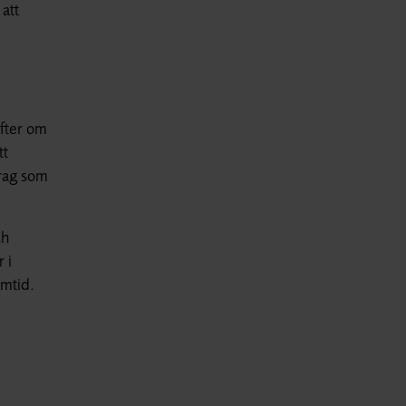
att
ifter om
tt
drag som
ch
 i
amtid.