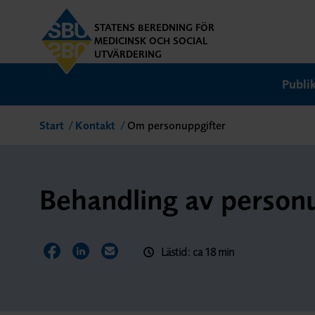
STATENS BEREDNING FÖR
MEDICINSK OCH SOCIAL
UTVÄRDERING
Publi
Start
Kontakt
Om personuppgifter
Behandling av person
Lästid: ca 18 min
Dela sidan på Facebook
Dela sidan på LinkedIn
Dela sidan via E-post