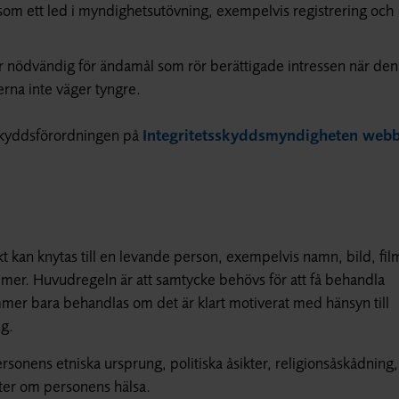
r som ett led i myndighetsutövning, exempelvis registrering och
är nödvändig för ändamål som rör berättigade intressen när den
rna inte väger tyngre.
askyddsförordningen på
Integritetsskyddsmyndigheten webb
kt kan knytas till en levande person, exempelvis namn, bild, fil
er. Huvudregeln är att samtycke behövs för att få behandla
r bara behandlas om det är klart motiverat med hänsyn till
ng.
sonens etniska ursprung, politiska åsikter, religionsåskådning,
ifter om personens hälsa.