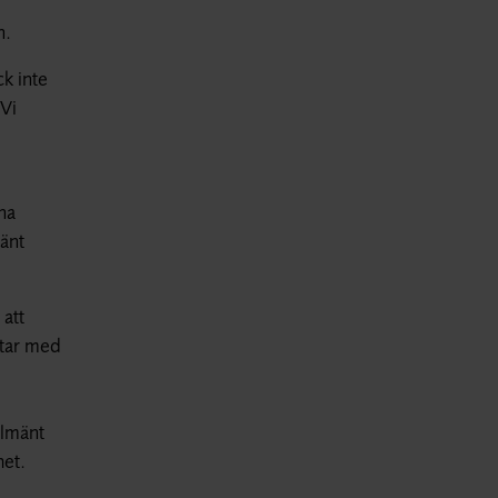
n.
ck inte
 Vi
ina
mänt
att
etar med
llmänt
het.