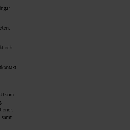
lingar
eten.
kt och
tkontakt
SBU som
g.
tioner.
, samt