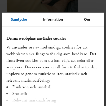
Publiceras Kvartal 1, 2027
Samtycke
Information
Om
Utökade hembesök i samverkan mellan
socialtjänst och barnhälsovård
SBU har fått i uppdrag att ta fram
Denna webbplats använder cookies
kunskapssammanställningar om insatser inom
Vi använder oss av nödvändiga cookies för att
socialtjänsten för att främja psykisk hälsa och
webbplatsen ska fungera för dig som besökare. Det
förebygga ohälsa bland barn och unga
finns även cookies som du kan välja att neka eller
(regleringsbrevet, S2024/02156, delvis).
acceptera. Dessa cookies är till för att förbättra din
upplevelse genom funktionalitet, statistik och
relevant marknadsföring:
Funktion och innehåll
Statistik
Relevant marknadsföring