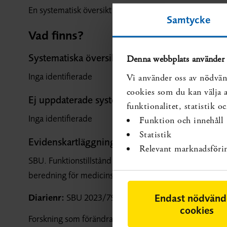
En systematisk översikt behövs.
Samtycke
Vad finns?
Systematiska översikter som visar på kunskaps
Denna webbplats använder 
Inga identifierade
Vi använder oss av nödvän
cookies som du kan välja at
Ej uppdaterade systematiska översikter som vi
funktionalitet, statistik 
Inga identifierade
Funktion och innehåll
Statistik
Evidenskartläggning som visar på kunskapsluc
Relevant marknadsföri
SBU. Funktionstillstånd och funktionshinder: kunskapsl
beredning för medicinsk och social utvärdering (SBU);
Endast nödvänd
Diarienr:
SBU 2023/795
Publicerad:
2023-07-12
cookies
Forskning som förändrar kunskapsläget kan ha tillkomm