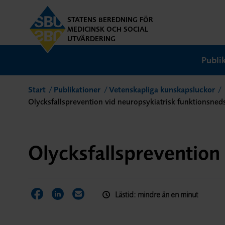
STATENS BEREDNING FÖR
MEDICINSK OCH SOCIAL
UTVÄRDERING
Publi
Start
Publikationer
Vetenskapliga kunskapsluckor
Olycksfallsprevention vid neuropsykiatrisk funktionsned
Olycksfallsprevention
Lästid: mindre än en minut
Dela sidan på Facebook
Dela sidan på LinkedIn
Dela sidan via E-post