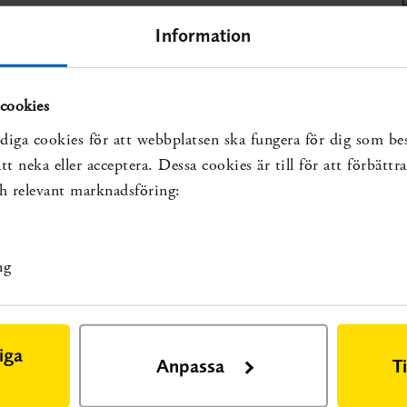
Information
luckan:
cookies
diga cookies för att webbplatsen ska fungera för dig som be
t neka eller acceptera. Dessa cookies är till för att förbätt
sar på kunskapsluckan:
och relevant marknadsföring:
kan:
ng
äget för arbetsmetoder och insatser. Stockholm: Statens
 2019. SBU Kartlägger, rapport nr 305.
Läs rapporten
iga
Anpassa
T
it senare.