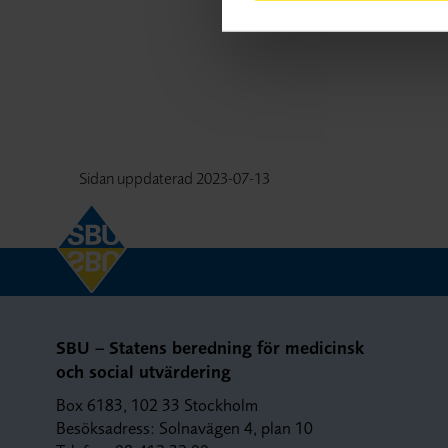
Sidan uppdaterad
2023-07-13
SBU – Statens beredning för medicinsk
och social utvärdering
Box 6183, 102 33 Stockholm
Besöksadress: Solnavägen 4, plan 10