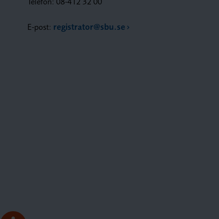
Telefon: 08-412 32 00
E-post:
registrator@sbu.se