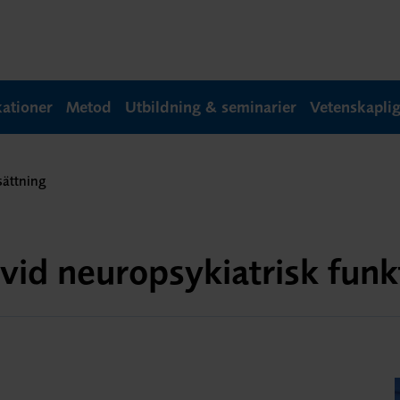
kationer
Metod
Utbildning & seminarier
Vetenskapli
sättning
 vid neuropsykiatrisk fun