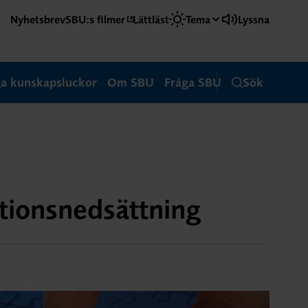
Nyhetsbrev
SBU:s filmer
Lättläst
Tema
Lyssna
ga kunskapsluckor
Om SBU
Fråga SBU
Sök
ktionsnedsättning