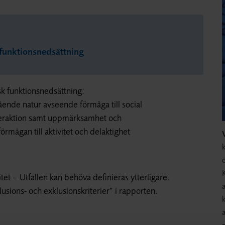
 funktionsnedsättning
k funktionsnedsättning:
ende natur avseende förmåga till social
teraktion samt uppmärksamhet och
rmågan till aktivitet och delaktighet
k
o
litet – Utfallen kan behöva definieras ytterligare.
a
klusions- och exklusionskriterier” i rapporten.
k
a
p