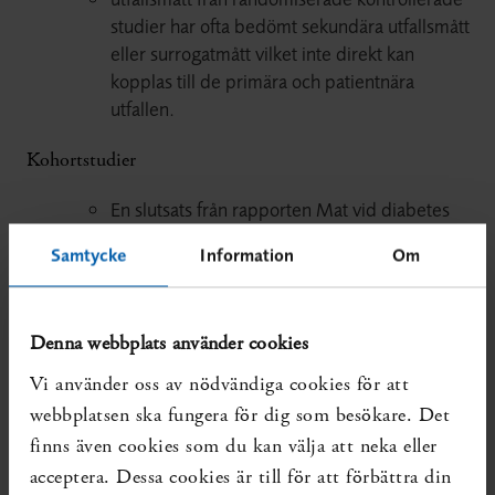
studier har ofta bedömt sekundära utfallsmått
eller surrogatmått vilket inte direkt kan
kopplas till de primära och patientnära
utfallen.
Kohortstudier
En slutsats från rapporten Mat vid diabetes
från 2010, om att många prospektiva
Samtycke
Information
Om
kohortstudier har allvarliga metodologiska
brister, kvarstår då författarna inte justerat för
socioekonomi.
Denna webbplats använder cookies
Eftersom deltagarna följs under flera år är det
Vi använder oss av nödvändiga cookies för att
viktigt att upprepa mätningen av matvanor
webbplatsen ska fungera för dig som besökare. Det
under uppföljningstiden
finns även cookies som du kan välja att neka eller
Läs mer i Kapitel 13 i rapporten.
acceptera. Dessa cookies är till för att förbättra din