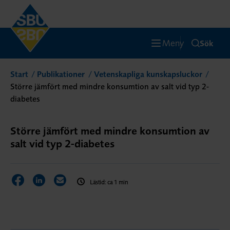
Meny
Sök
Start
Publikationer
Vetenskapliga kunskapsluckor
Större jämfört med mindre konsumtion av salt vid typ 2-
diabetes
Större jämfört med mindre konsumtion av
salt vid typ 2-diabetes
Dela sidan på Facebook
Dela sidan på LinkedIn
Dela sidan via E-post
Lästid: ca 1 min