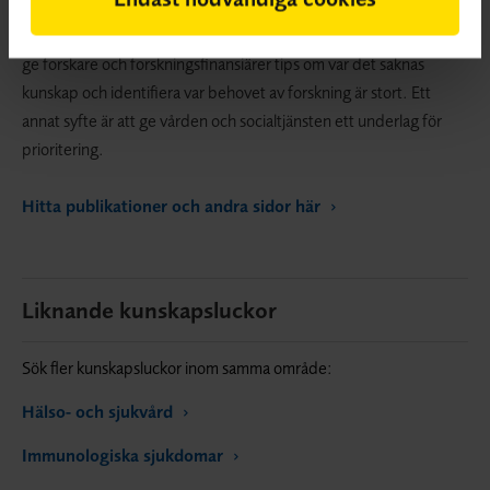
effekt eller att det saknas systematiska översikter.
Kunskapsluckorna publiceras på SBU:s webbplats. Ett syfte är att
ge forskare och forskningsfinansiärer tips om var det saknas
kunskap och identifiera var behovet av forskning är stort. Ett
annat syfte är att ge vården och socialtjänsten ett underlag för
prioritering.
Hitta publikationer och andra sidor här
Liknande kunskapsluckor
Sök fler kunskapsluckor inom samma område:
Hälso- och sjukvård
Immunologiska sjukdomar