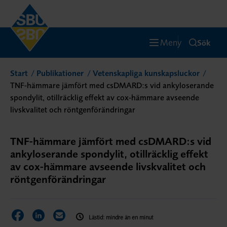
Meny
Sök
Start
Publikationer
Vetenskapliga kunskapsluckor
TNF-hämmare jämfört med csDMARD:s vid ankyloserande
spondylit, otillräcklig effekt av cox-hämmare avseende
livskvalitet och röntgenförändringar
TNF-hämmare jämfört med csDMARD:s vid
ankyloserande spondylit, otillräcklig effekt
av cox-hämmare avseende livskvalitet och
röntgenförändringar
Dela sidan på Facebook
Dela sidan på LinkedIn
Dela sidan via E-post
Lästid: mindre än en minut