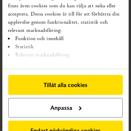
Forskning som förändrar kunskapsläget kan ha tillkommit
finns även cookies som du kan välja att neka eller
senare.
acceptera. Dessa cookies är till för att förbättra din
upplevelse genom funktionalitet, statistik och
relevant marknadsföring:
Funktion och innehåll
Statistik
Relevant marknadsföring
Tillåt alla cookies
Anpassa
VETENSKAPLIG KUNSKAPSLUCKA
En vetenskaplig
kunskapslucka innebär att systematiska översikter visar på osäker
Endast nödvändiga cookies