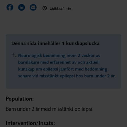
Dela sidan på Facebook
Dela sidan på LinkedIn
Dela sidan via E-post
Lästid: ca 1 min
Denna sida innehåller 1 kunskapslucka
Neurologisk bedömning inom 2 veckor av
barnläkare med erfarenhet av och aktuell
kunskap om epilepsi jämfört med bedömning
senare vid misstänkt epilepsi hos barn under 2 år
Population:
Barn under 2 år med misstänkt epilepsi
Intervention/
Insats: