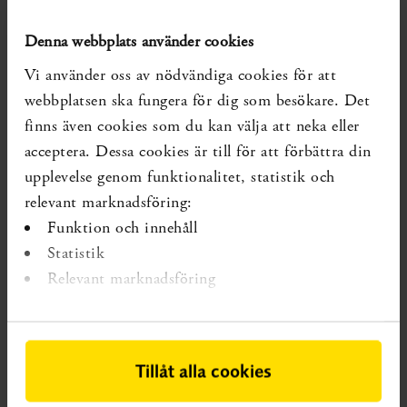
Ej uppdaterade systematiska översikter som visar på
Denna webbplats använder cookies
kunskapsluckan:
Inga identifierade
Vi använder oss av nödvändiga cookies för att
webbplatsen ska fungera för dig som besökare. Det
Diarienr:
SBU 2021/703
Publicerad:
2021-12-13
finns även cookies som du kan välja att neka eller
acceptera. Dessa cookies är till för att förbättra din
Forskning som förändrar kunskapsläget kan ha tillkommit
senare.
upplevelse genom funktionalitet, statistik och
relevant marknadsföring:
Funktion och innehåll
Statistik
Relevant marknadsföring
Tillåt alla cookies