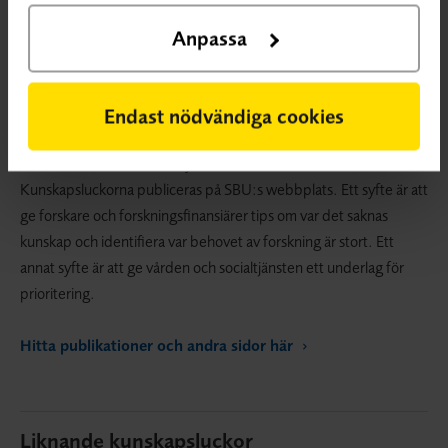
Anpassa
VETENSKAPLIG KUNSKAPSLUCKA
En vetenskaplig
Endast nödvändiga cookies
kunskapslucka innebär att systematiska översikter visar på osäker
effekt eller att det saknas systematiska översikter.
Kunskapsluckorna publiceras på SBU:s webbplats. Ett syfte är att
ge forskare och forskningsfinansiärer tips om var det saknas
kunskap och identifiera var behovet av forskning är stort. Ett
annat syfte är att ge vården och socialtjänsten ett underlag för
prioritering.
Hitta publikationer och andra sidor här
Liknande kunskapsluckor