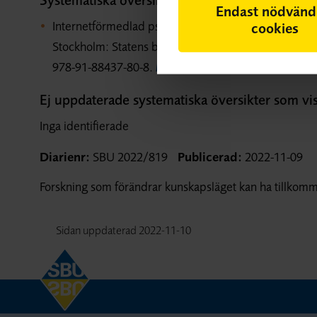
Endast nödvänd
Internetförmedlad psykologisk behandling – jämföre
cookies
Stockholm: Statens beredning för medicinsk och soc
978-91-88437-80-8.
Mer om översikten
Ej uppdaterade systematiska översikter som vi
Inga identifierade
Diarienr:
SBU 2022/819
Publicerad:
2022-11-09
Forskning som förändrar kunskapsläget kan ha tillkomm
Sidan uppdaterad
2022-11-10