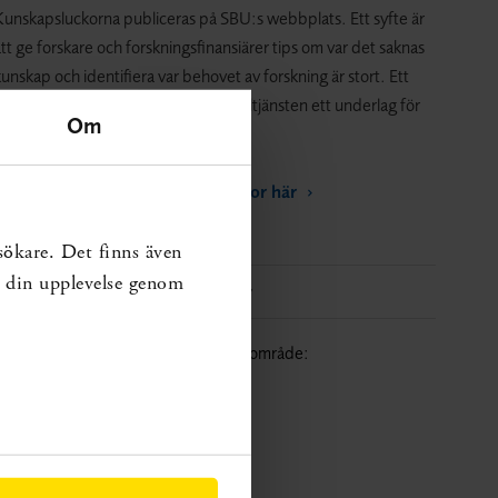
Kunskapsluckorna publiceras på SBU:s webbplats. Ett syfte är
tt ge forskare och forskningsfinansiärer tips om var det saknas
unskap och identifiera var behovet av forskning är stort. Ett
nnat syfte är att ge vården och socialtjänsten ett underlag för
Om
rioritering.
Hitta publikationer och andra sidor här
sökare. Det finns även
ra din upplevelse genom
Liknande kunskapsluckor
Sök fler kunskapsluckor inom samma område:
Hälso- och sjukvård
Psykiatri och psykologi
Medicinteknik och IT