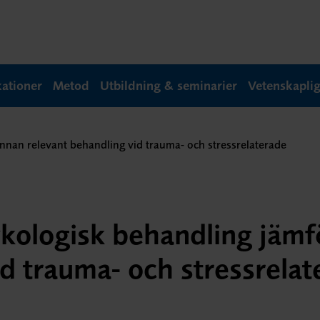
kationer
Metod
Utbildning & seminarier
Vetenskapli
nnan relevant behandling vid trauma- och stressrelaterade
ykologisk behandling jäm
id trauma- och stressrela