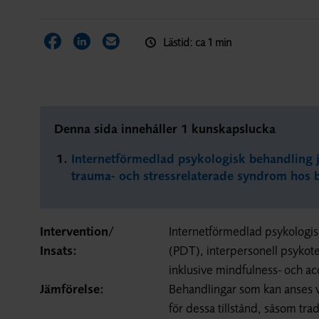
Lästid: ca 1 min
Dela sidan på Facebook
Dela sidan på LinkedIn
Dela sidan via E-post
Denna sida innehåller 1 kunskapslucka
Internetförmedlad psykologisk behandling 
trauma- och stressrelaterade syndrom hos
Intervention/
Internetförmedlad psykologis
Insats:
(PDT), interpersonell psykote
inklusive mindfulness- och a
Jämförelse:
Behandlingar som kan anses va
för dessa tillstånd, såsom tra