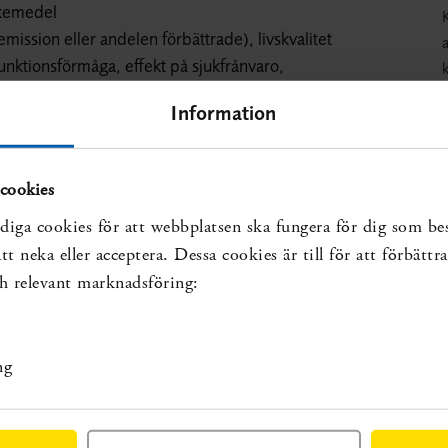
äkemedel
mission eller andelen förbättrade), livskvalitet
a
unktionsförmåga, effekt på sjukfrånvaro,
k
eller andra oönskade utfall som potentiellt kan
a
Information
öljsamhet till behandling, hälso- och
p
cookies
diga cookies för att webbplatsen ska fungera för dig som be
t neka eller acceptera. Dessa cookies är till för att förbätt
ernetförmedlad psykologisk behandling med andra
och relevant marknadsföring:
förandet av kommande studier
ng
luckan: