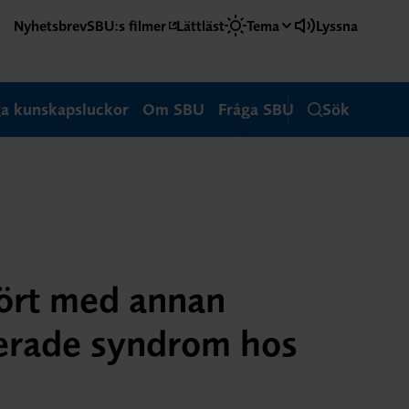
Nyhetsbrev
SBU:s filmer
Lättläst
Tema
Lyssna
ga kunskapsluckor
Om SBU
Fråga SBU
Sök
fört med annan
terade syndrom hos