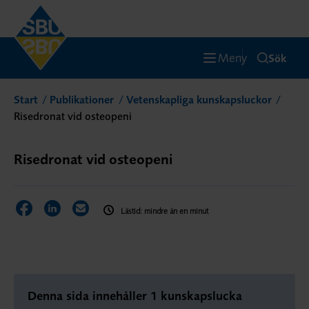
Meny
Sök
Start
Publikationer
Vetenskapliga kunskapsluckor
Risedronat vid osteopeni
Risedronat vid osteopeni
Dela sidan på Facebook
Dela sidan på LinkedIn
Dela sidan via E-post
Lästid: mindre än en minut
Denna sida innehåller 1 kunskapslucka