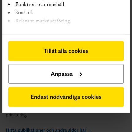
Funktion och innehåll
Statistik
Relevant marknadsföring
Tillåt alla cookies
VETENSKAPLIG KUNSKAPSLUCKA
En vetenskaplig
kunskapslucka innebär att systematiska översikter visar på osäker
Anpassa
effekt eller att det saknas systematiska översikter.
Kunskapsluckorna publiceras på SBU:s webbplats. Ett syfte är att
ge forskare och forskningsfinansiärer tips om var det saknas
Endast nödvändiga cookies
kunskap och identifiera var behovet av forskning är stort. Ett
annat syfte är att ge vården och socialtjänsten ett underlag för
prioritering.
Hitta publikationer och andra sidor här