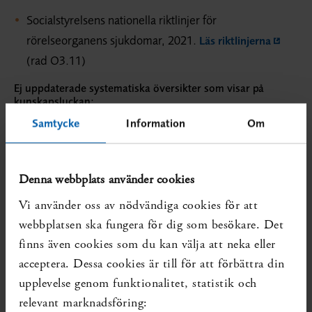
Socialstyrelsens nationella riktlinjer för
rörelseorganens sjukdomar, 2021.
Läs riktlinjerna
(rad O3.11)
Ej uppdaterade systematiska översikter som visar på
kunskapsluckan:
Inga identifierade
Samtycke
Information
Om
Diarienr:
SBU 2022/770
Publicerad:
2022-10-27
Denna webbplats använder cookies
Forskning som förändrar kunskapsläget kan ha tillkommit
senare.
Vi använder oss av nödvändiga cookies för att
webbplatsen ska fungera för dig som besökare. Det
finns även cookies som du kan välja att neka eller
acceptera. Dessa cookies är till för att förbättra din
upplevelse genom funktionalitet, statistik och
relevant marknadsföring: