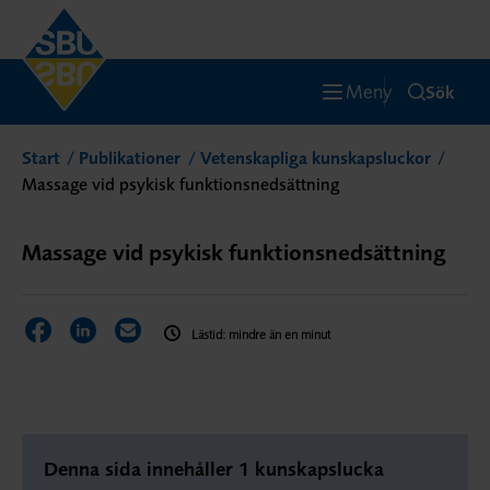
Meny
Sök
Start
Publikationer
Vetenskapliga kunskapsluckor
Massage vid psykisk funktionsnedsättning
Massage vid psykisk funktionsnedsättning
Dela sidan på Facebook
Dela sidan på LinkedIn
Dela sidan via E-post
Lästid: mindre än en minut
Denna sida innehåller 1 kunskapslucka