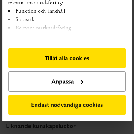
relevant marknadsföring:
Funktion och innehåll
Statistik
VETENSKAPLIG KUNSKAPSLUCKA
En vetenskaplig
Relevant marknadsföring
kunskapslucka innebär att systematiska översikter visar på osäker
effekt eller att det saknas systematiska översikter.
Kunskapsluckorna publiceras på SBU:s webbplats. Ett syfte är att
Tillåt alla cookies
ge forskare och forskningsfinansiärer tips om var det saknas
kunskap och identifiera var behovet av forskning är stort. Ett
annat syfte är att ge vården och socialtjänsten ett underlag för
Anpassa
prioritering.
Hitta publikationer och andra sidor här
Endast nödvändiga cookies
Liknande kunskapsluckor