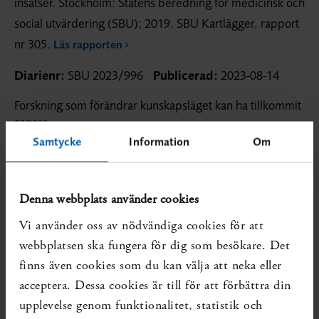
insatser. Stockholm: Statens beredning för medicinsk och
social utvärdering (SBU); 2019. SBU Kartlägger, rapport
nr 305.
Läs rapporten
Diarienr:
SBU 2023/996
Publicerad:
2023-08-14
Forskning som förändrar kunskapsläget kan ha tillkommit
senare.
Samtycke
Information
Om
Denna webbplats använder cookies
Vi använder oss av nödvändiga cookies för att
webbplatsen ska fungera för dig som besökare. Det
finns även cookies som du kan välja att neka eller
acceptera. Dessa cookies är till för att förbättra din
upplevelse genom funktionalitet, statistik och