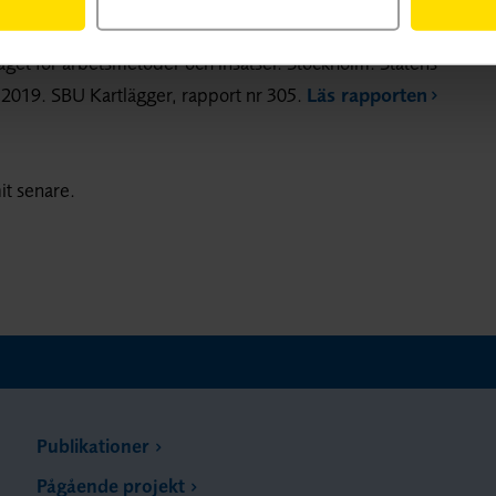
kan:
äget för arbetsmetoder och insatser. Stockholm: Statens
 2019. SBU Kartlägger, rapport nr 305.
Läs rapporten
it senare.
Publikationer
Pågående projekt