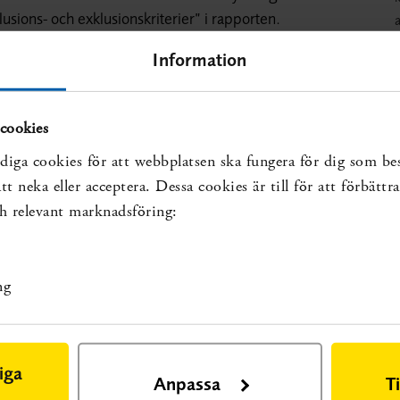
klusions- och exklusionskriterier” i rapporten.
a
p
Information
cookies
diga cookies för att webbplatsen ska fungera för dig som be
rn med autism, jämfört med inget kommunikativt
t neka eller acceptera. Dessa cookies är till för att förbätt
och relevant marknadsföring:
luckan:
ng
sar på kunskapsluckan:
artling L. Social Stories to improve social skills in
iga
10;14:641-62.
Mer om översikten
Anpassa
T