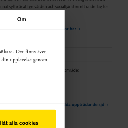
nnat syfte är att ge vården och socialtjänsten ett underlag för
rioritering.
Om
Hitta publikationer och andra sidor här
sökare. Det finns även
Liknande kunskapsluckor
ra din upplevelse genom
Sök fler kunskapsluckor inom samma område:
Socialtjänst
Funktionstillstånd/-hinder
Medfödda, ärftliga och hos nyfödda uppträdande sjd
Psykiatri och psykologi
illåt alla cookies
Information/utbildning