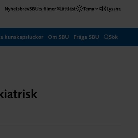
Nyhetsbrev
SBU:s filmer
Lättläst
Tema
Lyssna
ga kunskapsluckor
Om SBU
Fråga SBU
Sök
kiatrisk