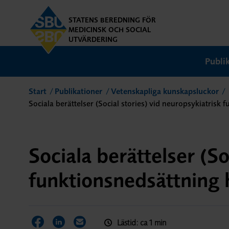
STATENS BEREDNING FÖR
MEDICINSK OCH SOCIAL
UTVÄRDERING
Publi
Start
Publikationer
Vetenskapliga kunskapsluckor
Sociala berättelser (Social stories) vid neuropsykiatris
Sociala berättelser (So
funktionsnedsättning
Lästid: ca 1 min
Dela sidan på Facebook
Dela sidan på LinkedIn
Dela sidan via E-post