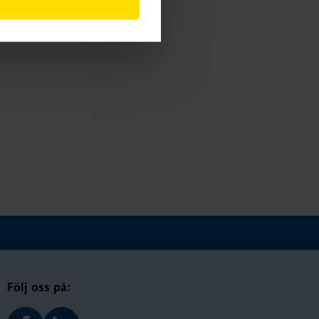
Färdighetsträning
Följ oss på: