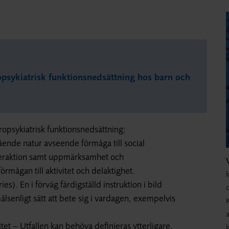
uropsykiatrisk funktionsnedsättning hos barn och
psykiatrisk funktionsnedsättning:
ende natur avseende förmåga till social
teraktion samt uppmärksamhet och
rmågan till aktivitet och delaktighet.
k
ies). En i förväg färdigställd instruktion i bild
o
senligt sätt att bete sig i vardagen, exempelvis
a
litet – Utfallen kan behöva definieras ytterligare.
k