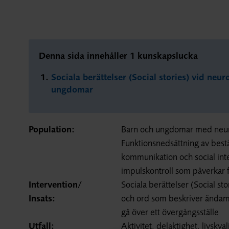
Denna sida innehåller 1 kunskapslucka
Sociala berättelser (Social stories) vid ne
ungdomar
Population:
Barn och ungdomar med neuro
Funktionsnedsättning av bestå
kommunikation och social in
impulskontroll som påverkar fö
Intervention/
Sociala berättelser (Social stor
Insats:
och ord som beskriver ändamål
gå över ett övergångsställe
Utfall:
Aktivitet, delaktighet, livskva