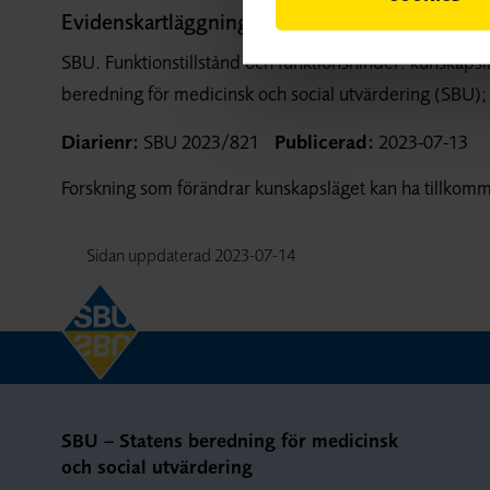
Evidenskartläggning som visar på kunskapsluc
SBU. Funktionstillstånd och funktionshinder: kunskapsl
beredning för medicinsk och social utvärdering (SBU);
Diarienr:
SBU 2023/821
Publicerad:
2023-07-13
Forskning som förändrar kunskapsläget kan ha tillkomm
Sidan uppdaterad
2023-07-14
SBU – Statens beredning för medicinsk
och social utvärdering