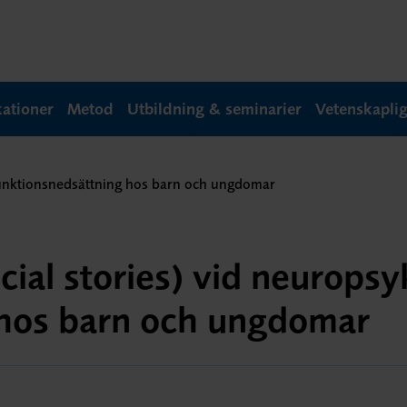
kationer
Metod
Utbildning & seminarier
Vetenskapli
k funktionsnedsättning hos barn och ungdomar
cial stories) vid neuropsy
 hos barn och ungdomar