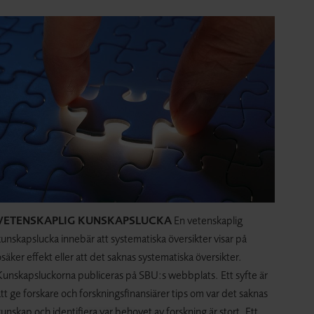
VETENSKAPLIG KUNSKAPSLUCKA
En vetenskaplig
unskapslucka innebär att systematiska översikter visar på
säker effekt eller att det saknas systematiska översikter.
Kunskapsluckorna publiceras på SBU:s webbplats. Ett syfte är
tt ge forskare och forskningsfinansiärer tips om var det saknas
unskap och identifiera var behovet av forskning är stort. Ett