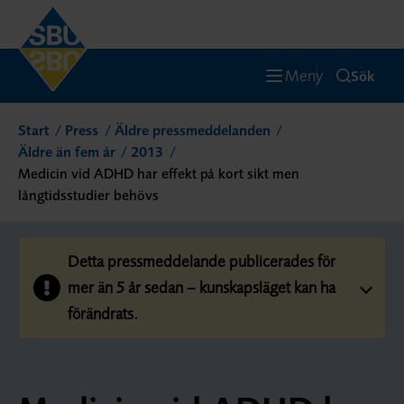
Meny
Sök
Start
Press
Äldre pressmeddelanden
Äldre än fem år
2013
Medicin vid ADHD har effekt på kort sikt men
långtidsstudier behövs
Detta pressmeddelande publicerades för
mer än 5 år sedan – kunskapsläget kan ha
förändrats.