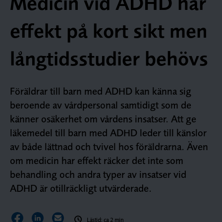
Medicin vid ADHD har
effekt på kort sikt men
långtidsstudier behövs
Föräldrar till barn med ADHD kan känna sig
beroende av vårdpersonal samtidigt som de
känner osäkerhet om vårdens insatser. Att ge
läkemedel till barn med ADHD leder till känslor
av både lättnad och tvivel hos föräldrarna. Även
om medicin har effekt räcker det inte som
behandling och andra typer av insatser vid
ADHD är otillräckligt utvärderade.
Dela sidan på Facebook
Dela sidan på LinkedIn
Dela sidan via E-post
Lästid: ca 2 min