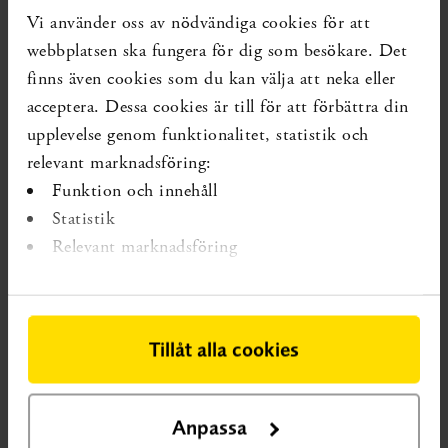
beteendeterapi, datorbaserade metoder, specialkost av
Vi använder oss av nödvändiga cookies för att
olika slag och föräldrastödsprogram. SBU har utvärderat
webbplatsen ska fungera för dig som besökare. Det
30 olika behandlingsmetoder. Idag har ingen av
finns även cookies som du kan välja att neka eller
metoderna tillräckligt vetenskapligt underlag för att
acceptera. Dessa cookies är till för att förbättra din
effekterna ska kunna bedömas.
upplevelse genom funktionalitet, statistik och
relevant marknadsföring:
En viktig slutsats i rapporten är att diagnostik, behandling
Funktion och innehåll
och uppföljning av ADHD bör ligga kvar inom den
Statistik
specialiserade vården. Det behövs eftersom
kunskapsläget är oklart för de diagnostiska instrument
Relevant marknadsföring
som används och för att vi vet för lite om nytta och risker
vid läkemedelsbehandling under lång tid.
Tillåt alla cookies
Bakgrund
Attention deficit hyperactivity disorder, ADHD,
Anpassa
betecknas som en funktionsnedsättning som börjar i