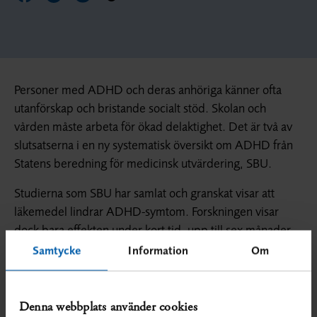
Personer med ADHD och deras anhöriga känner ofta
utanförskap och bristande socialt stöd. Skolan och
vården måste arbeta för ökad delaktighet. Det är två av
slutsatserna i en ny systematisk översikt om ADHD från
Statens beredning för medicinsk utvärdering, SBU.
Studierna som SBU har samlat och granskat visar att
läkemedel lindrar ADHD-symtom. Forskningen visar
dock bara effekten under kort tid, upp till sex månader.
För att veta effekten på lång sikt krävs studier som
Samtycke
Information
Om
sträcker sig under en längre period.
Förutom läkemedel används många typer av insatser och
Denna webbplats använder cookies
behandlingar vid ADHD. Här finns till exempel kognitiv