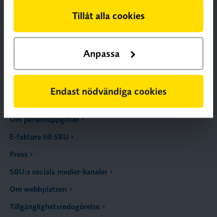
Tillåt alla cookies
Publikationer
Pågående projekt
Anpassa
Jobba hos oss
Kontakta SBU
Endast nödvändiga cookies
Prenumerera på SBU:s nyhetsbrev
Om personuppgifter
E-faktura till SBU
Press
SBU:s sociala medier-kanaler
Om webbplatsen
Tillgänglighetsredogörelse