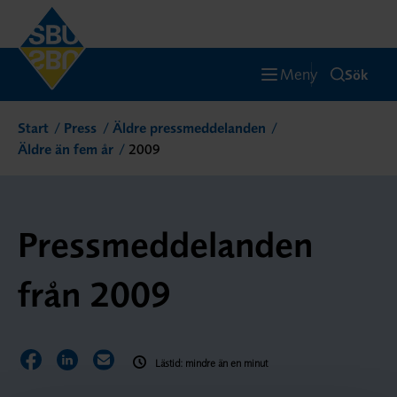
Meny
Sök
Start
Press
Äldre pressmeddelanden
Äldre än fem år
2009
Pressmeddelanden
från 2009
Dela sidan på Facebook
Dela sidan på LinkedIn
Dela sidan via E-post
Lästid: mindre än en minut