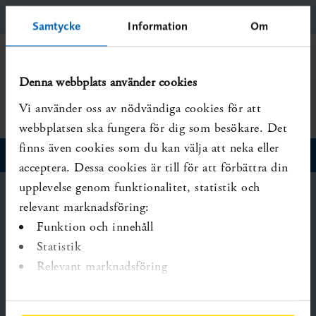
Samtycke
Information
Om
Denna webbplats använder cookies
Sidan uppdaterad
2022-02-24
Vi använder oss av nödvändiga cookies för att
webbplatsen ska fungera för dig som besökare. Det
finns även cookies som du kan välja att neka eller
acceptera. Dessa cookies är till för att förbättra din
upplevelse genom funktionalitet, statistik och
SBU – Statens beredning för medicinsk
relevant marknadsföring:
och social utvärdering
Funktion och innehåll
Box 6183, 102 33 Stockholm
Statistik
Besöksadress: Solnavägen 4, plan 10
Relevant marknadsföring
Telefon: 08-412 32 00
E-post:
registrator@sbu.se