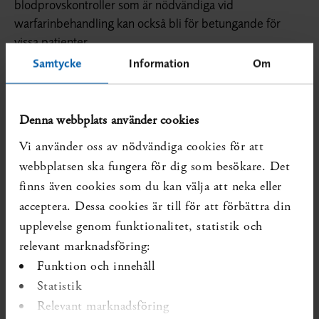
blodprovskontroller som är nödvändiga vid
warfarinbehandling kan också bli för betungande för
vissa patienter.
Samtycke
Information
Om
Det finns måttligt starkt vetenskapligt stöd för att risken
att drabbas av stroke eller andra blodproppar, allvarlig
blödning eller död är jämförbar i båda grupperna.
Denna webbplats använder cookies
Däremot skiljer sig läkemedlen åt när det gäller vilken
Vi använder oss av nödvändiga cookies för att
typ av biverkningar och blödning som kan uppstå. Även
webbplatsen ska fungera för dig som besökare. Det
om styrningen av warfarinbehandlingen är av god
finns även cookies som du kan välja att neka eller
kvalitet är risken för att drabbas av hjärnblödning mindre
acceptera. Dessa cookies är till för att förbättra din
vid behandling med dabigatran.
upplevelse genom funktionalitet, statistik och
Förutsatt att warfarinbehandlingen styrs väl och med
relevant marknadsföring:
dagens pris på dabigatran är warfarin det mest
Funktion och innehåll
kostnadseffektiva alternativet.
Statistik
Relevant marknadsföring