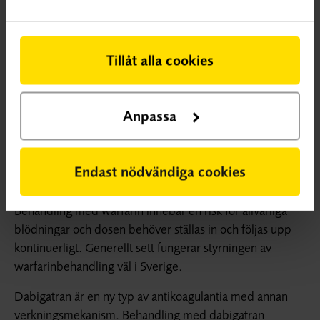
Bakgrund
Förmaksflimmer är den vanligaste rubbningen av hjärtats
rytm och beräknas förekomma hos omkring 100 000
Tillåt alla cookies
personer i Sverige. Sjukdomen innebär att hjärtats
förmak rör sig mycket snabbt och i otakt med kamrarna.
Anpassa
Förmaksflimmer ökar risken för stroke. Många behandlas
därför förebyggande med läkemedel som minskar
blodets levringsförmåga, så kallade antikoagulantia. Den
Endast nödvändiga cookies
vanligaste substansen är warfarin.
Behandling med warfarin innebär en risk för allvarliga
blödningar och dosen behöver ställas in och följas upp
kontinuerligt. Generellt sett fungerar styrningen av
warfarinbehandling väl i Sverige.
Dabigatran är en ny typ av antikoagulantia med annan
verkningsmekanism. Behandling med dabigatran