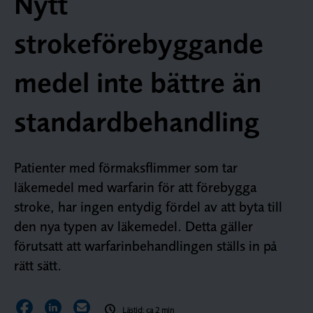
Nytt
strokeförebyggande
medel inte bättre än
standardbehandling
Patienter med förmaksflimmer som tar
läkemedel med warfarin för att förebygga
stroke, har ingen entydig fördel av att byta till
den nya typen av läkemedel. Detta gäller
förutsatt att warfarinbehandlingen ställs in på
rätt sätt.
Dela sidan på Facebook
Dela sidan på LinkedIn
Dela sidan via E-post
Lästid: ca 2 min