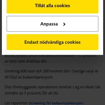
Det medicinska namnet för bråck på stora
Tillåt alla cookies
kroppspulsådern i buken är bukaortaaneurysm. Det är
en utvidgning av stora kroppspulsådern som orsakats av
en försvagning i blodkärlets vägg.
Anpassa
Bråcket kan vidgas men hur snabbt det går varierar
kraftigt.
Endast nödvändiga cookies
Bråcket ger oftast inga symtom förrän det blivit så stort
att det brister. Då är det dock livshotande – 75 procent
av dem som drabbas dör.
Omkring 600 män och 200 kvinnor dör i Sverige varje år
till följd av bukaortaaneuysm.
Den förebyggande operationen innebär i sig en ökad risk
(mindre än 3 procent) för att dö.
Läs rapporten
Screening för bukaortaaneurysm