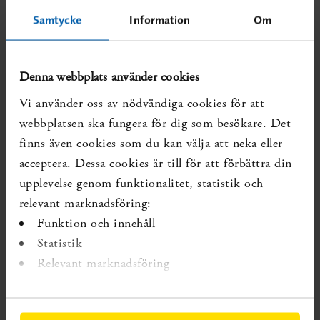
otillräckligt.
Samtycke
Information
Om
För att screeningen ska vara etiskt försvarbar krävs att alla
som kallas till ultraljud får balanserad och lättbegriplig
Denna webbplats använder cookies
information om konsekvenserna av undersökning och
behandling. De ska också få tillfälle att överväga olika
Vi använder oss av nödvändiga cookies för att
alternativ i samråd med behandlande läkare och
webbplatsen ska fungera för dig som besökare. Det
anhöriga.
finns även cookies som du kan välja att neka eller
acceptera. Dessa cookies är till för att förbättra din
Rapporten är en uppdatering av en SBU-rapport som
upplevelse genom funktionalitet, statistik och
kom i slutet av år 2003.
relevant marknadsföring:
Screening av män görs i dag i landstingen i Uppsala,
Funktion och innehåll
Östergötlands, Västmanlands, Dalarnas och Sörmlands
Statistik
län. Flera andra landsting planerar att införa metoden.
Relevant marknadsföring
Bakgrund