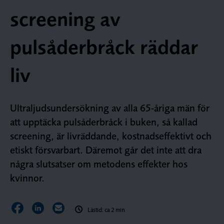
screening av
pulsåderbråck räddar
liv
Ultraljudsundersökning av alla 65-åriga män för
att upptäcka pulsåderbråck i buken, så kallad
screening, är livräddande, kostnadseffektivt och
etiskt försvarbart. Däremot går det inte att dra
några slutsatser om metodens effekter hos
kvinnor.
Dela sidan på Facebook
Dela sidan på LinkedIn
Dela sidan via E-post
Lästid: ca 2 min