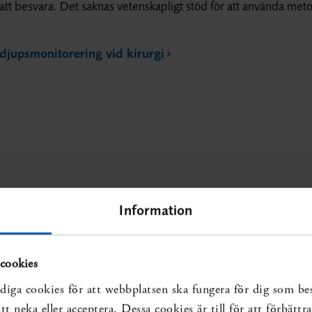
att besvara. Det saknas vetenskapligt stöd för att använda me
djupsmonitorering vid kirurgi
Information
cookies
diga cookies för att webbplatsen ska fungera för dig som be
t neka eller acceptera. Dessa cookies är till för att förbätt