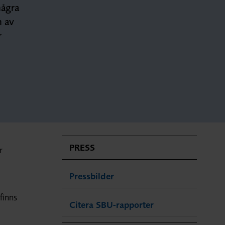
några
n av
r
PRESS
r
Pressbilder
finns
Citera SBU-rapporter