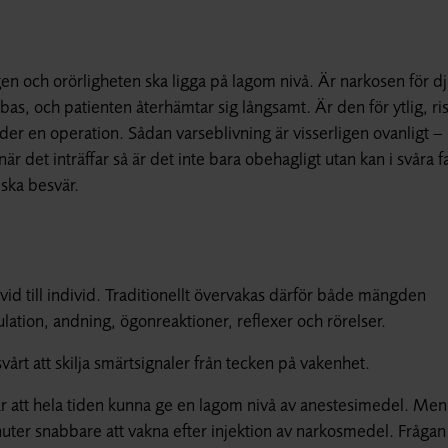
n och orörligheten ska ligga på lagom nivå. Är narkosen för d
as, och patienten återhämtar sig långsamt. Är den för ytlig, ri
der en operation. Sådan varseblivning är visserligen ovanligt –
det inträffar så är det inte bara obehagligt utan kan i svåra fa
iska besvär.
ivid till individ. Traditionellt övervakas därför både mängden
lation, andning, ögonreaktioner, reflexer och rörelser.
vårt att skilja smärtsignaler från tecken på vakenhet.
 att hela tiden kunna ge en lagom nivå av anestesimedel. Men
inuter snabbare att vakna efter injektion av narkosmedel. Fråga