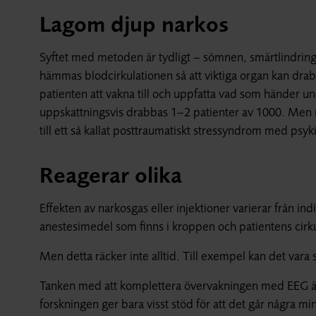
Lagom djup narkos
Syftet med metoden är tydligt – sömnen, smärtlindringe
hämmas blodcirkulationen så att viktiga organ kan drabb
patienten att vakna till och uppfatta vad som händer un
uppskattningsvis drabbas 1–2 patienter av 1000. Men när 
till ett så kallat posttraumatiskt stressyndrom med psyk
Reagerar olika
Effekten av narkosgas eller injektioner varierar från ind
anestesimedel som finns i kroppen och patientens cirku
Men detta räcker inte alltid. Till exempel kan det vara s
Tanken med att komplettera övervakningen med EEG är
forskningen ger bara visst stöd för att det går några m