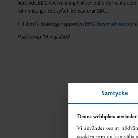
huruvida EEG-övervakning hjälper patienterna återstår 
rutinmässigt i det syftet, konstaterar SBU.
Till den fullständiga rapporten
EEG-baserad anestesi
Publicerad 14 maj 2008
Samtycke
Denna webbplats använder 
Vi använder oss av nödvän
cookies som du kan välja at