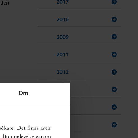
2017
toden
2016
2009
2011
2012
2013
Om
2015
2010
sökare. Det finns även
ra din upplevelse genom