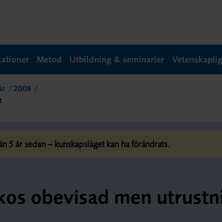
kationer
Metod
Utbildning & seminarier
Vetenskapli
år
2008
t
 5 år sedan – kunskapsläget kan ha förändrats.
kos obevisad men utrustn