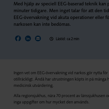
Med hjälp av speciell EEG-baserad teknik kan 
minuter tidigare. Men inget talar för att den t
EEG-övervakning vid akuta operationer eller fö
narkosen kan inte bedömas.
Lästid: ca 2 min
Dela sidan på Facebook
Dela sidan på LinkedIn
Dela sidan via E-post
Ingen vet om EEG-övervakning vid narkos gör nytta för
otillräckligt. Ändå har utrustningen köpts in på många 
medicinsk utvärdering.
Alla regionsjukhus, nära 70 procent av länssjukhusen oc
inga uppgifter om hur mycket den används.