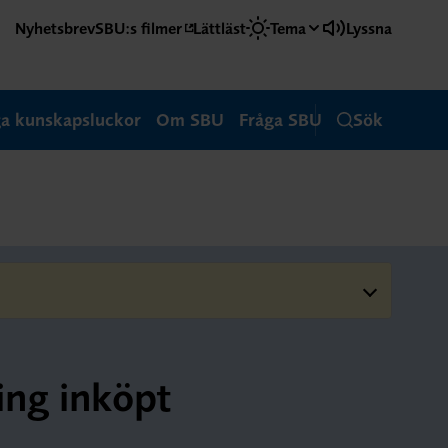
Nyhetsbrev
SBU:s filmer
Lättläst
Tema
Lyssna
ga kunskapsluckor
Om SBU
Fråga SBU
Sök
ing inköpt