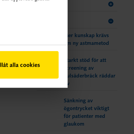
2014
2008
Mer kunskap krävs
om ny astmametod
Starkt stöd för att
illåt alla cookies
screening av
pulsåderbråck räddar
liv
Sänkning av
ögontrycket viktigt
för patienter med
glaukom