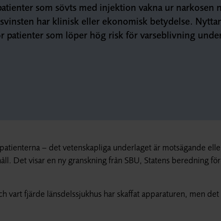
patienter som sövts med injektion vakna ur narkosen 
idsvinsten har klinisk eller ekonomisk betydelse. Nytta
r patienter som löper hög risk för varseblivning unde
 patienterna – det vetenskapliga underlaget är motsägande elle
håll. Det visar en ny granskning från SBU, Statens beredning för
h vart fjärde länsdelssjukhus har skaffat apparaturen, men det 