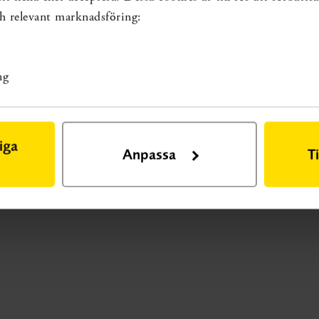
och relevant marknadsföring:
ng
iga
Anpassa
T