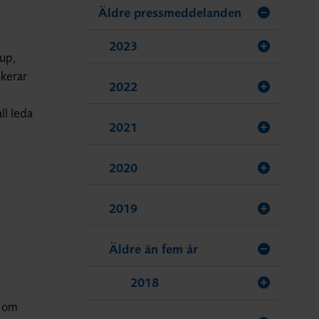
Äldre pressmeddelanden
2023
jup,
skerar
2022
ll leda
2021
2020
2019
Äldre än fem år
2018
n om