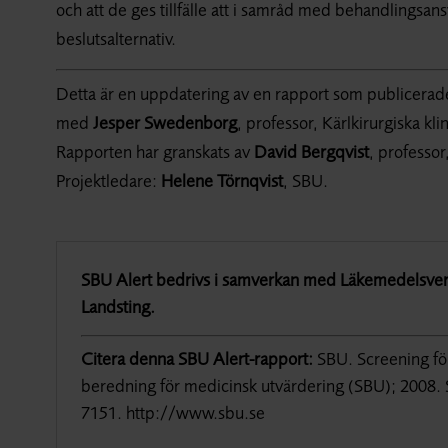
och att de ges tillfälle att i samråd med behandlingsans
beslutsalternativ.
Detta är en uppdatering av en rapport som publicera
med
Jesper Swedenborg
, professor, Kärlkirurgiska kl
Rapporten har granskats av
David Bergqvist
, professo
Projektledare:
Helene Törnqvist
, SBU.
SBU Alert bedrivs i samverkan med Läkemedelsver
Landsting.
Citera denna SBU Alert-rapport:
SBU. Screening fö
beredning för medicinsk utvärdering (SBU); 2008. 
7151. http://www.sbu.se