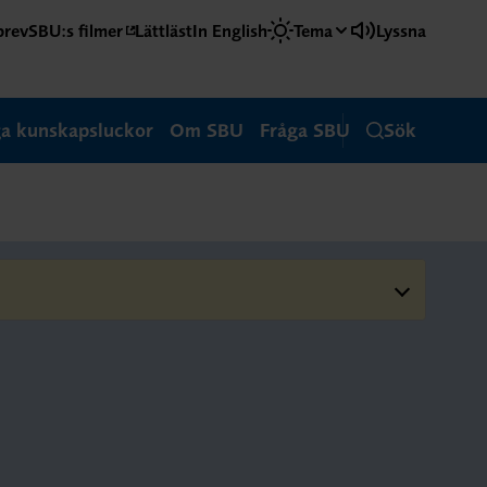
brev
SBU:s filmer
Lättläst
In English
Tema
Lyssna
ga kunskapsluckor
Om SBU
Fråga SBU
Sök