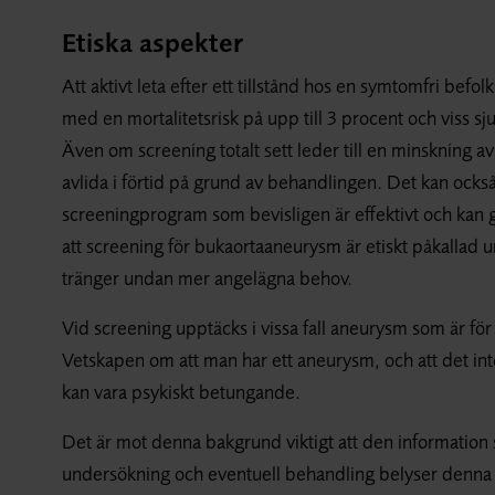
Etiska aspekter
Att aktivt leta efter ett tillstånd hos en symtomfri be
med en mortalitetsrisk på upp till 3 procent och viss sju
Även om screening totalt sett leder till en minskning av
avlida i förtid på grund av behandlingen. Det kan också v
screeningprogram som bevisligen är effektivt och kan g
att screening för bukaortaaneurysm är etiskt påkallad un
tränger undan mer angelägna behov.
Vid screening upptäcks i vissa fall aneurysm som är fö
Vetskapen om att man har ett aneurysm, och att det inte
kan vara psykiskt betungande.
Det är mot denna bakgrund viktigt att den information
undersökning och eventuell behandling belyser denna pr