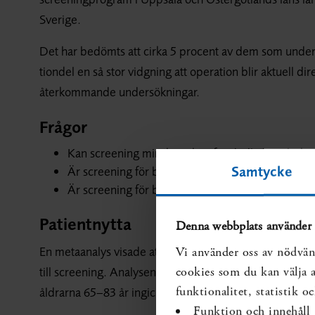
Sverige.
Det har bedömts att cirka 5 procent av dem som unde
tiondel en så stor vidgning att operation blir aktuell 
återkommande undersökningar.
Frågor
Kan screening minska risken för dödlighet i buk
Samtycke
Är screening för bukaortaaneurysm en kostnadseff
Är screening för bukaortaaneurysm etiskt försvar
Patientnytta
Denna webbplats använder 
En metaanalys visade att dödligheten orsakad av buk
Vi använder oss av nödvän
till screening. Analysen omfattade tre kontrollerade s
cookies som du kan välja at
funktionalitet, statistik 
åldrarna 65–83 år ingick i screeningprogram.
Funktion och innehåll