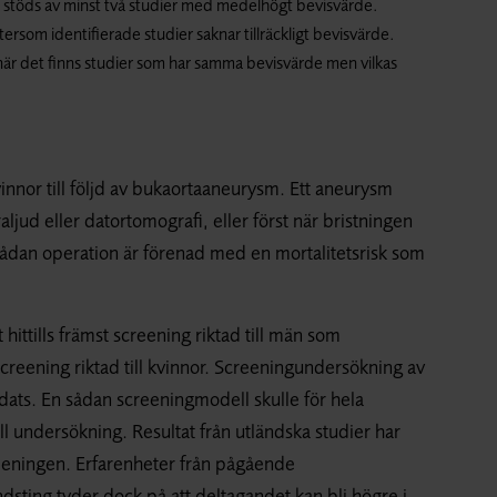
n stöds av minst två studier med medelhögt bevisvärde.
tersom identifierade studier saknar tillräckligt bevisvärde.
när det finns studier som har samma bevisvärde men vilkas
innor till följd av bukaortaaneurysm. Ett aneurysm
jud eller datortomografi, eller först när bristningen
ådan operation är förenad med en mortalitetsrisk som
 hittills främst screening riktad till män som
creening riktad till kvinnor. Screeningundersökning av
dats. En sådan screeningmodell skulle för hela
ll undersökning. Resultat från utländska studier har
creeningen. Erfarenheter från pågående
sting tyder dock på att deltagandet kan bli högre i