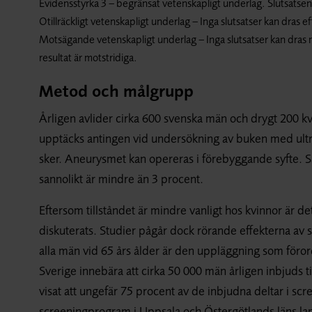
Evidensstyrka 3 – begränsat vetenskapligt underlag. Slutsatse
Otillräckligt vetenskapligt underlag – Inga slutsatser kan dras ef
Motsägande vetenskapligt underlag – Inga slutsatser kan dras 
resultat är motstridiga.
Metod och målgrupp
Årligen avlider cirka 600 svenska män och drygt 200 kv
upptäcks antingen vid undersökning av buken med ultral
sker. Aneurysmet kan opereras i förebyggande syfte. S
sannolikt är mindre än 3 procent.
Eftersom tillståndet är mindre vanligt hos kvinnor är det
diskuterats. Studier pågår dock rörande effekterna av s
alla män vid 65 års ålder är den uppläggning som föror
Sverige innebära att cirka 50 000 män årligen inbjuds ti
visat att ungefär 75 procent av de inbjudna deltar i s
screeningprogram i Uppsala och Östergötlands läns land