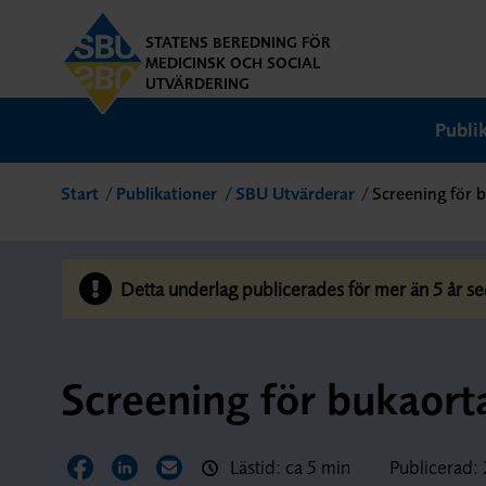
STATENS BEREDNING FÖR
MEDICINSK OCH SOCIAL
UTVÄRDERING
Publi
Start
Publikationer
SBU Utvärderar
Screening för
Detta underlag publicerades för mer än 5 år se
Screening för bukaor
Lästid: ca 5 min
Publicerad:
Dela sidan på Facebook
Dela sidan på LinkedIn
Dela sidan via E-post