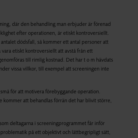
folkning, där den behandling man erbjuder är förenad
klighet efter operationen, är etiskt kontroversiellt.
 antalet dödsfall, så kommer ett antal personer att
ara etiskt kontroversiellt att avstå från ett
enomföras till rimlig kostnad. Det har t o m hävdats
der vissa villkor, till exempel att screeningen inte
r små för att motivera förebyggande operation.
 kommer att behandlas förrän det har blivit större,
 som deltagarna i screeningprogrammet får inför
oblematik på ett objektivt och lättbegripligt sätt,