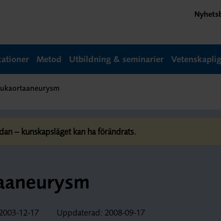
Nyhets
kationer
Metod
Utbildning & seminarier
Vetenskapli
 bukaortaaneurysm
dan – kunskapsläget kan ha förändrats.
taaneurysm
2003-12-17
Uppdaterad:
2008-09-17