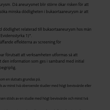
rysm. Då aneurysmet blir större ökar risken för att
 försöka minska dödligheten i bukaorta­aneurysm är att
d dödlighet relaterad till bukaortaaneurysm hos män
(Evidensstyrka 1)*.
räffande effekterna av screening för
ar förutsatt att verksamheten utformas så att
tt den information som ges i samband med initial
begriplig.
som en slutsats grundas på.
öds av minst två oberoende studier med högt bevisvärde eller
atsen stöds av en studie med högt bevisvärde och minst två