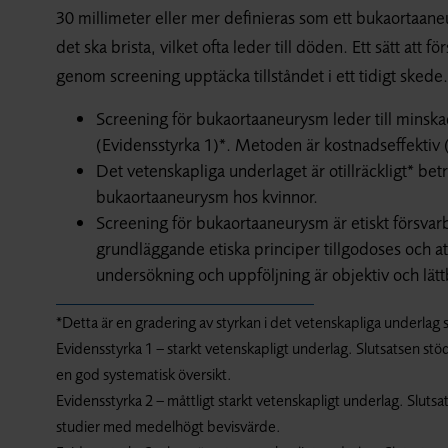
30 millimeter eller mer definieras som ett bukaortaaneu
det ska brista, vilket ofta leder till döden. Ett sätt att
genom screening upptäcka tillståndet i ett tidigt skede.
Screening för bukaortaaneurysm leder till minska
(Evidensstyrka 1)*. Metoden är kostnadseffektiv 
Det vetenskapliga underlaget är otillräckligt* bet
bukaortaaneurysm hos kvinnor.
Screening för bukaortaaneurysm är etiskt försvarb
grundläggande etiska principer tillgodoses och a
undersökning och uppföljning är objektiv och lätt
*Detta är en gradering av styrkan i det vetenskapliga underlag 
Evidensstyrka 1 – starkt vetenskapligt underlag. Slutsatsen st
en god systematisk översikt.
Evidensstyrka 2 – måttligt starkt vetenskapligt underlag. Sluts
studier med medelhögt bevisvärde.