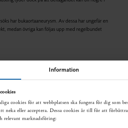
rsöks har bukaortaaneurysm. Av dessa har ungefär en
direkt, medan övriga kan följas upp med regelbundet
aortaaneurysm?
Information
ektiv strategi?
bar?
cookies
aortaaneurysm var lägre bland dem som randomiserats
diga cookies för att webbplatsen ska fungera för dig som be
tudier, där sammanlagt cirka 125 000 personer i
t neka eller acceptera. Dessa cookies är till för att förbätt
och relevant marknadsföring: