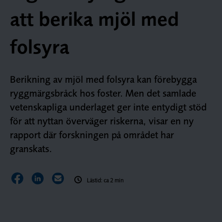
att berika mjöl med
folsyra
Berikning av mjöl med folsyra kan förebygga
ryggmärgsbråck hos foster. Men det samlade
vetenskapliga underlaget ger inte entydigt stöd
för att nyttan överväger riskerna, visar en ny
rapport där forskningen på området har
granskats.
Dela sidan på Facebook
Dela sidan på LinkedIn
Dela sidan via E-post
Lästid: ca 2 min