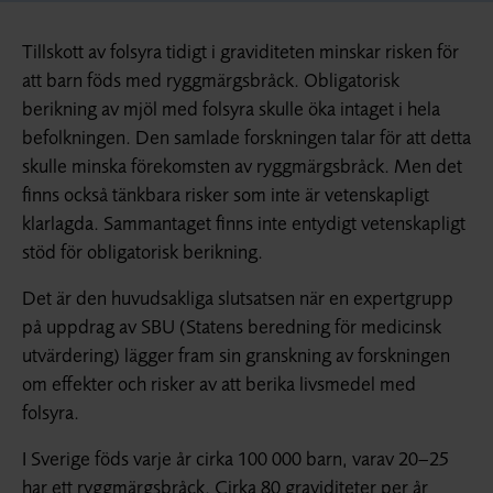
Tillskott av folsyra tidigt i graviditeten minskar risken för
att barn föds med ryggmärgsbråck. Obligatorisk
berikning av mjöl med folsyra skulle öka intaget i hela
befolkningen. Den samlade forskningen talar för att detta
skulle minska förekomsten av ryggmärgsbråck. Men det
finns också tänkbara risker som inte är vetenskapligt
klarlagda. Sammantaget finns inte entydigt vetenskapligt
stöd för obligatorisk berikning.
Det är den huvudsakliga slutsatsen när en expertgrupp
på uppdrag av SBU (Statens beredning för medicinsk
utvärdering) lägger fram sin granskning av forskningen
om effekter och risker av att berika livsmedel med
folsyra.
I Sverige föds varje år cirka 100 000 barn, varav 20–25
har ett ryggmärgsbråck. Cirka 80 graviditeter per år