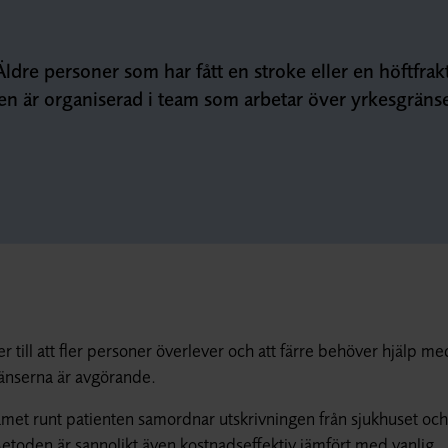
dre personer som har fått en stroke eller en höftfrak
ården är organiserad i team som arbetar över yrkesgräns
till att fler personer överlever och att färre behöver hjälp me
ränserna är avgörande.
met runt patienten samordnar utskrivningen från sjukhuset och
toden är sannolikt även kostnadseffektiv jämfört med vanlig