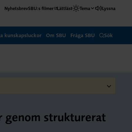
Nyhetsbrev
SBU:s filmer
Lättläst
Tema
Lyssna
ga kunskapsluckor
Om SBU
Fråga SBU
Sök
ur genom strukturerat