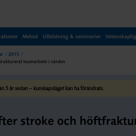
kationer
Metod
Utbildning & seminarier
Vetenskapli
år
2015
trukturerat teamarbete i vården
 5 år sedan – kunskapsläget kan ha förändrats.
fter stroke och höftfrakt