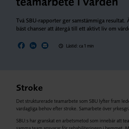
teamarbete i vården
Två SBU-rapporter ger samstämmiga resultat. Äl
bäst chanser att återgå till ett aktivt liv om v
Lästid: ca 1 min
Dela sidan på Facebook
Dela sidan på LinkedIn
Dela sidan via E-post
Stroke
Det strukturerade teamarbete som SBU lyfter fram leder 
vardagliga behov efter stroke. Samarbete över yrkesg
SBU:s har granskat en arbetsmetod som innebär att tea
samma team ansvarar för rehabiliteringen i hemmet. Me