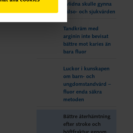
avlidna skulle gynna
hälso- och sjukvården
Tandkräm med
arginin inte bevisat
bättre mot karies än
bara fluor
Luckor i kunskapen
om barn- och
ungdomstandvård –
fluor enda säkra
metoden
Bättre återhämtning
efter stroke och
höftfraktur genom