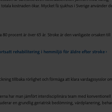
 totala kostnaden ökar. Mycket få sjukhus i Sverige använder d
a 80 procent är över 65 år. Stroke är den vanligaste orsaken till
tsatt rehabilitering i hemmiljö för äldre efter stroke
äckning tillbaka rörlighet och förmåga att klara vardagssysslor o
dierna har man jämfört interdisciplinära team med konventionell
luderar en grundlig geriatrisk bedömning, vårdplanering, beha