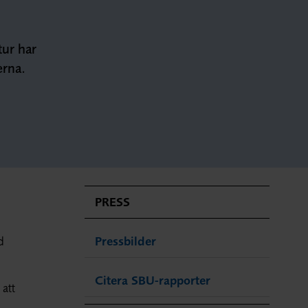
tur har
erna.
PRESS
d
Pressbilder
Citera SBU-rapporter
 att