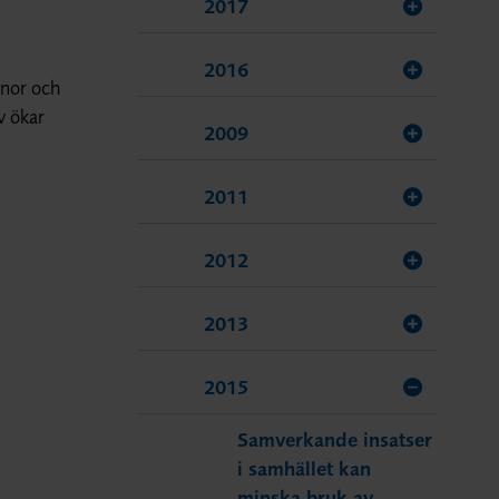
2017
2016
nnor och
v ökar
2009
2011
2012
2013
2015
Samverkande insatser
i samhället kan
minska bruk av