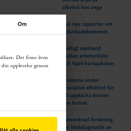
alkohol hos unga
Om
Två nya rapporter om
självskadebeteende
Tydligt samband
mellan arbetsmiljön
sökare. Det finns även
och hjärt-kärlsjukdom
ra din upplevelse genom
Blodprov under
graviditet effektivt för
att upptäcka trisomi
hos fostret
Samordnad forskning
om bilddiagnostik av
illåt alla cookies