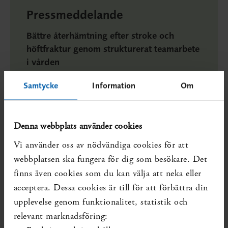
Pressmeddelande
Bättre återhämtning efter stroke och
höftfraktur genom strukturerat teamarbete
i vården
Två SBU-rapporter ger samstämmiga resultat.
Samtycke
Information
Om
Äldre personer som har fått en stroke eller en
höftfraktur har bäst chanser att återgå till ett
aktivt liv om vården är organiserad i team som
Denna webbplats använder cookies
arbetar över yrkesgränserna.
Vi använder oss av nödvändiga cookies för att
Läs pressmeddelandet
webbplatsen ska fungera för dig som besökare. Det
finns även cookies som du kan välja att neka eller
acceptera. Dessa cookies är till för att förbättra din
upplevelse genom funktionalitet, statistik och
Tre frågor till Lotta Widén
relevant marknadsföring:
Holmqvist, professor och