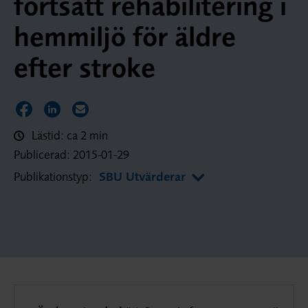
fortsatt rehabilitering i
hemmiljö för äldre
efter stroke
Dela sidan på Facebook
Dela sidan på LinkedIn
Dela sidan via E-post
Lästid: ca 2 min
Publicerad:
2015-01-29
Publikationstyp:
SBU Utvärderar