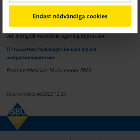
ett första steg, vid behov även psykologiska
behandlingar och läkemedel.
Endast nödvändiga cookies
I Socialstyrelsens behandlingsriktlinjer rekommenderas i
första hand KBT och IPT som psykologiska behandlingar
vid lindrig till medelsvår egentlig depression.
Till rapporten Psykologisk behandling vid
postpartumdepression
Pressmeddelande 19 december 2022
Sidan uppdaterad
2022-12-20