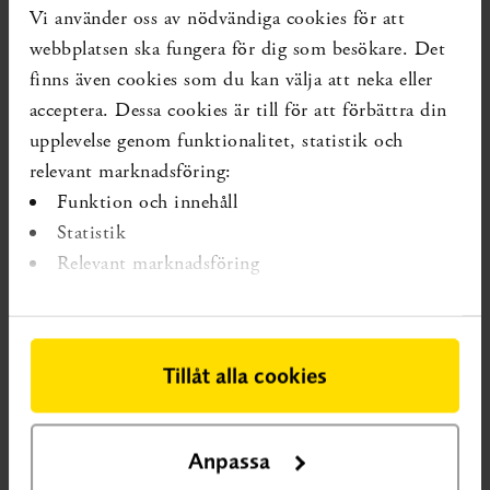
Vad gäller behandling med antidepressiva läkemedel vid
Vi använder oss av nödvändiga cookies för att
postpartumdepression kommenterade SBU i våras en
webbplatsen ska fungera för dig som besökare. Det
internationell systematisk översikt. Den kom fram till att
finns även cookies som du kan välja att neka eller
SSRI kan ha viss effekt, men att det fanns en stor
acceptera. Dessa cookies är till för att förbättra din
osäkerhet kring resultatet samt att det saknas forskning
upplevelse genom funktionalitet, statistik och
på måttlig eller svår postpartumdepression, vilket är de
tillstånd då SSRI vanligtvis används. Läs mer i rapporten:
relevant marknadsföring:
Antidepressiva läkemedel som behandling vid depression
Funktion och innehåll
efter förlossningen (postpartumdepression)
Statistik
Relevant marknadsföring
Fakta om
postpartumdepression
Tillåt alla cookies
I Sverige, och i världen i stort, drabbas ungefär 13
procent av kvinnorna av depressionssymtom under de
första månaderna efter förlossningen. I den svenska
Anpassa
vården erbjuds ofta personcentrerade stödjande samtal i