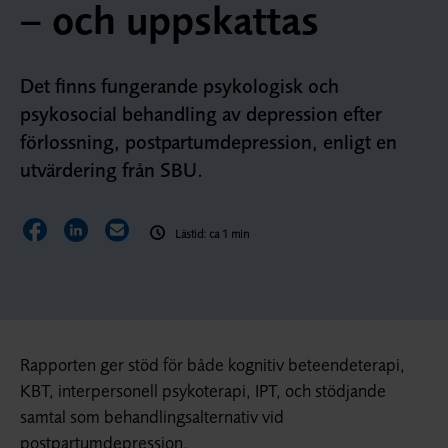
– och uppskattas
Det finns fungerande psykologisk och
psykosocial behandling av depression efter
förlossning, postpartumdepression, enligt en
utvärdering från SBU.
Dela sidan på Facebook
Dela sidan på LinkedIn
Dela sidan via E-post
Lästid: ca 1 min
Rapporten ger stöd för både kognitiv beteendeterapi,
KBT, interpersonell psykoterapi, IPT, och stödjande
samtal som behandlingsalternativ vid
postpartumdepression.