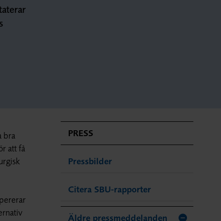
taterar
s
PRESS
a bra
r att få
urgisk
Pressbilder
Citera SBU-rapporter
opererar
ernativ
Äldre pressmeddelanden