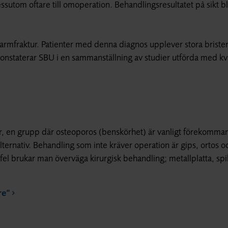
 dessutom oftare till omoperation. Behandlingsresultatet på sikt b
armfraktur. Patienter med denna diagnos upplever stora briste
nstaterar SBU i en sammanställning av studier utförda med kva
r, en grupp där osteoporos (benskörhet) är vanligt förekomma
alternativ. Behandling som inte kräver operation är gips, ortos o
fel brukar man överväga kirurgisk behandling; metallplatta, spi
re”