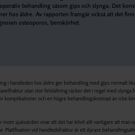
-operativ behandling såsom gips och slynga. Det kons
er hos äldre. Av rapporten framgår också att det finn
agnosen osteoporos, benskörhet.
ning i handleden hos äldre ger behandling med gips normalt lik
lfraktur utan stor felställning räcker det i regel med slynga fö
 för komplikationer och en högre behandlingskostnad än icke-kir
nom sjukvården visar att det har blivit allt vanligare att man 
r. Plattfixation vid handledsfraktur är ett dyrare behandlingsalt