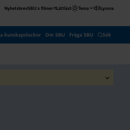
Nyhetsbrev
SBU:s filmer
Lättläst
Tema
Lyssna
ga kunskapsluckor
Om SBU
Fråga SBU
Sök