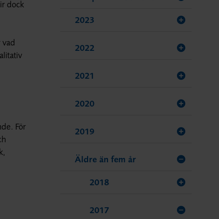
lir dock
2023
r vad
2022
litativ
2021
2020
nde. För
2019
ch
k,
Äldre än fem år
2018
2017