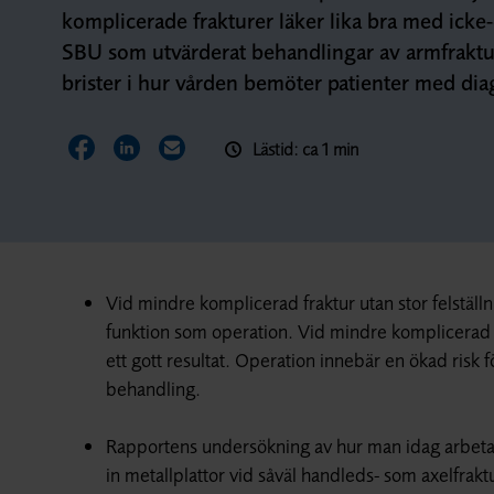
komplicerade frakturer läker lika bra med icke
SBU som utvärderat behandlingar av armfraktur
brister i hur vården bemöter patienter med di
Lästid: ca 1 min
Dela sidan på Facebook
Dela sidan på LinkedIn
Dela sidan via E-post
Vid mindre komplicerad fraktur utan stor felställ
funktion som operation. Vid mindre komplicerad axe
ett gott resultat. Operation innebär en ökad risk
behandling.
Rapportens undersökning av hur man idag arbetar i
in metallplattor vid såväl handleds- som axelfraktu