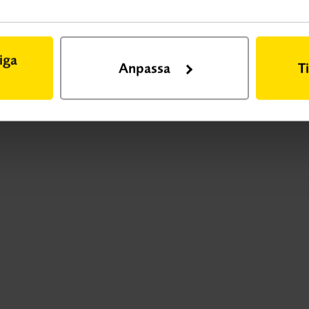
iga
Anpassa
T