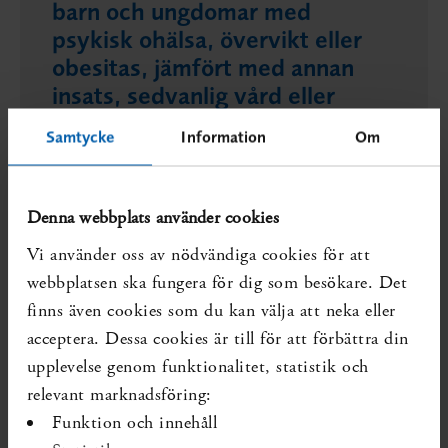
barn och ungdomar med
psykisk ohälsa, övervikt eller
obesitas, jämfört med annan
insats, sedvanlig vård eller
ingen insats
Samtycke
Information
Om
En systematisk översikt behövs.
Publicerad 2026-06-15
Diarienr. SBU 2026/501
Denna webbplats använder cookies
Vi använder oss av nödvändiga cookies för att
webbplatsen ska fungera för dig som besökare. Det
Föräldraskapsstödprogram
finns även cookies som du kan välja att neka eller
med fokus på barns
acceptera. Dessa cookies är till för att förbättra din
anknytning för att förstärka
upplevelse genom funktionalitet, statistik och
familjehemsvården för barn
relevant marknadsföring:
(0–17 år) avseende flera utfall
Funktion och innehåll