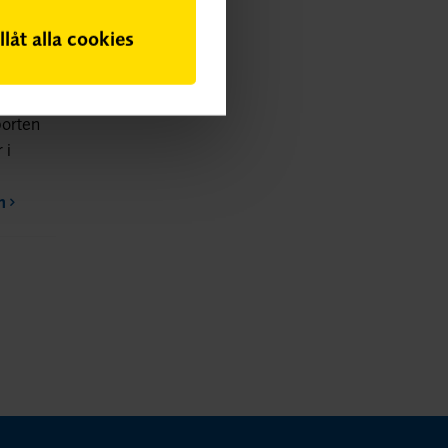
nivå
illåt alla cookies
rten
porten
 i
n