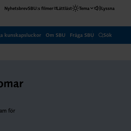
Nyhetsbrev
SBU:s filmer
Lättläst
Tema
Lyssna
ga kunskapsluckor
Om SBU
Fråga SBU
Sök
domar
ram för