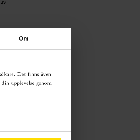
 av
ill 18
Om
ys av
sökare. Det finns även
ra din upplevelse genom
8 års
nden.