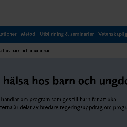
kationer
Metod
Utbildning & seminarier
Vetenskapli
lsa hos barn och ungdomar
k hälsa hos barn och ung
handlar om program som ges till barn för att öka
orterna är delar av bredare regeringsuppdrag om prog