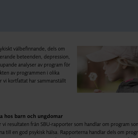
ykiskt välbefinnande, dels om
agerande beteenden, depression,
jupande analyser av program för
fekten av programmen i olika
 vi kortfattat har sammanställt
lsa hos barn och ungdomar
ar vi resultaten från SBU-rapporter som handlar om program so
terna till en god psykisk hälsa. Rapporterna handlar dels om pro