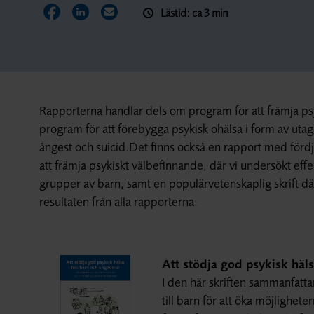
Lästid: ca 3 min
Dela sidan på Facebook
Dela sidan på LinkedIn
Dela sidan via E-post
Rapporterna handlar dels om program för att främja ps
program för att förebygga psykisk ohälsa i form av ut
ångest och suicid.Det finns också en rapport med förd
att främja psykiskt välbefinnande, där vi undersökt ef
grupper av barn, samt en populärvetenskaplig skrift där
resultaten från alla rapporterna.
Att stödja god psykisk hä
I den här skriften sammanfatt
till barn för att öka möjlighe