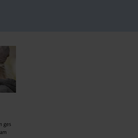
m ges
gram