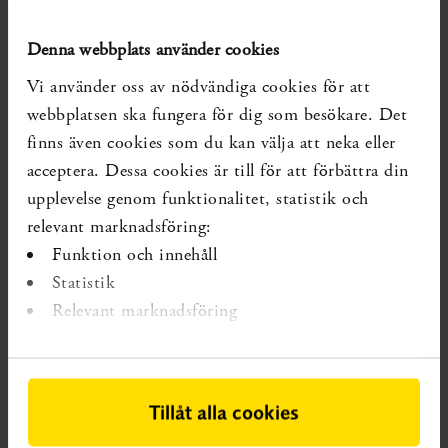
De kunskapsområden som denna kartläggning innefattar
Denna webbplats använder cookies
är således diagnostik och behandling av hotande spontan
Vi använder oss av nödvändiga cookies för att
förtidsbörd, graviditetsrelaterad bäckensmärta och
webbplatsen ska fungera för dig som besökare. Det
intrahepatisk cholestas
. Området hotande spontan
finns även cookies som du kan välja att neka eller
förtidsbörd har ytterligare begränsats till interventioner
acceptera. Dessa cookies är till för att förbättra din
som ges i det akuta skedet (dvs. inom de första två
upplevelse genom funktionalitet, statistik och
dygnen efter klinisk bedömning) och som syftar till att
relevant marknadsföring:
förlänga graviditeten, men inte profylaktiska
Funktion och innehåll
interventioner riktade mot barnet som syftar till att
Statistik
förebygga komplikationer av en eventuell förtidig födsel.
Relevant marknadsföring
Hotande spontan förtidsbörd, graviditetsrelaterad
bäckensmärta och intrahepatisk cholestas har
kategoriserats av sakkunniga utifrån diagnostiska
Tillåt alla cookies
metoder, behandlingsmetoder och utfall som är aktuella