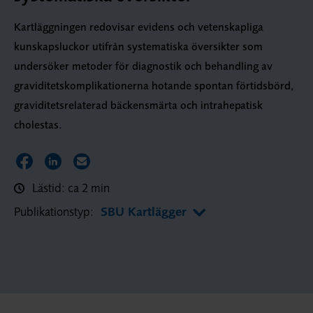
Kartläggningen redovisar evidens och vetenskapliga
kunskapsluckor utifrån systematiska översikter som
undersöker metoder för diagnostik och behandling av
graviditetskomplikationerna hotande spontan förtidsbörd,
graviditetsrelaterad bäckensmärta och intrahepatisk
cholestas.
Dela sidan på Facebook
Dela sidan på LinkedIn
Dela sidan via E-post
Lästid: ca 2 min
Publikationstyp:
SBU Kartlägger