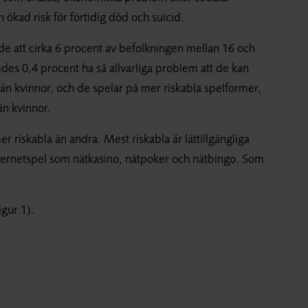
 ökad risk för förtidig död och suicid.
 att cirka 6 procent av befolkningen mellan 16 och
s 0,4 procent ha så allvarliga problem att de kan
än kvinnor, och de spelar på mer riskabla spelformer,
än kvinnor.
 riskabla än andra. Mest riskabla är lättillgängliga
ternetspel som nätkasino, nätpoker och nätbingo. Som
igur 1).