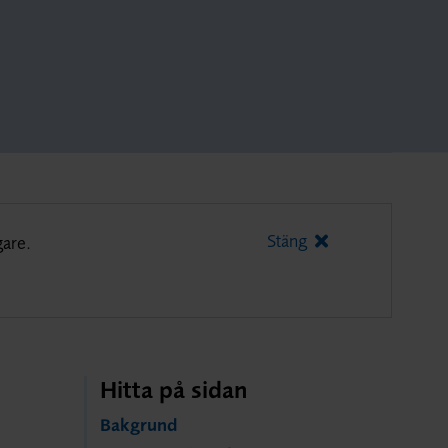
Stäng
gare.
Hitta på sidan
Bakgrund