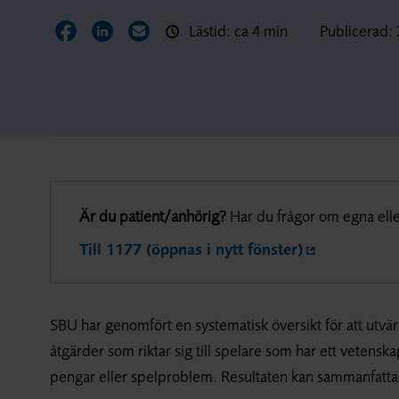
Lästid: ca 4 min
Publicerad:
Dela sidan på Facebook
Dela sidan på LinkedIn
Dela sidan via E-post
Är du patient/anhörig?
Har du frågor om egna elle
Till 1177 (öppnas i nytt fönster)
SBU har genomfört en systematisk översikt för att utvä
åtgärder som riktar sig till spelare som har ett vetenska
pengar eller spelproblem. Resultaten kan sammanfatta