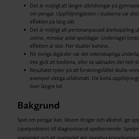
Det är möjligt att längre utbildningar på gymnas
om pengar. Uppföljningstiden i studierna var dock
effekten på lång sikt.
Det är möjligt att personanpassad återkoppling 
online, minskar antal speldagar. Underlaget best
effekten är stor. Fler studier behövs.
För övriga åtgärder var det vetenskapliga underlage
inte gick att bedöma, eller så saknades det helt st
Resultatet tyder på att forskningsfältet skulle vi
exempel viktiga utfallsmått. De korta uppföljnings
över längre tid.
Bakgrund
Spel om pengar kan, liksom droger och alkohol, ge upph
(spelproblem) till diagnostiserat spelberoende. Spelpr
spelandet och att spelandet ger negativa konsekvenser