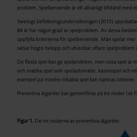
problem. Spelberoende är ett allvarligt tillstånd med en
Swelogs befolkningsundersökningen (2015) uppskattade
84 år har någon grad av spelproblem. Av dessa bedömde
uppfylla kriterierna för spelberoende. Män spelar mer 
satsar högre belopp och utvecklar oftare spelproblem 
De flesta spel kan ge spelproblem, men vissa spel är mer
och snabba spel som spelautomater, kasinospel och in
exempel på mindre riskabla spel kan nämnas lotterier.
Preventiva åtgärder kan genomföras på tre nivåer (se F
Figur 1.
De tre nivåerna av preventiva åtgärder.