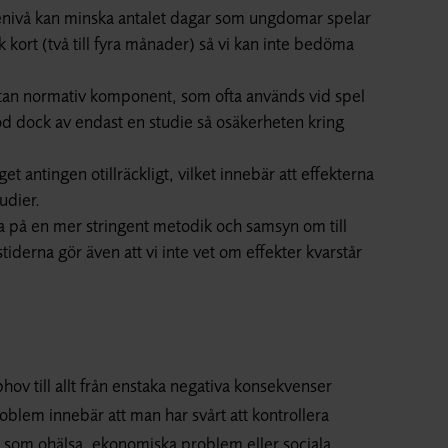
ienivå kan minska antalet dagar som ungdomar spelar
 kort (två till fyra månader) så vi kan inte bedöma
utan normativ komponent, som ofta används vid spel
od dock av endast en studie så osäkerheten kring
t antingen otillräckligt, vilket innebär att effekterna
udier.
nna på en mer stringent metodik och samsyn om till
tiderna gör även att vi inte vet om effekter kvarstår
ov till allt från enstaka negativa konsekvenser
oblem innebär att man har svårt att kontrollera
 som ohälsa, ekonomiska problem eller sociala