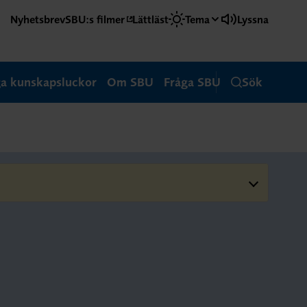
Nyhetsbrev
SBU:s filmer
Lättläst
Tema
Lyssna
ga kunskapsluckor
Om SBU
Fråga SBU
Sök