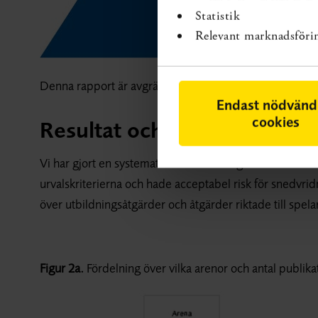
Statistik
Relevant marknadsföri
Denna rapport är avgränsad till universell och selektiv
Endast nödvänd
cookies
Resultat och diskussion
Vi har gjort en systematisk översikt enligt SBU:s metod.
urvalskriterierna och hade acceptabel risk för snedvridn
över utbildningsåtgärder och åtgärder riktade till spela
Figur 2a.
Fördelning över vilka arenor och antal publika