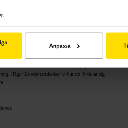
ng
 prevention.
iga
Anpassa
T
 Totalt identifierades 28 artiklar som uppfyllde
ing. I Figur 2 nedan redovisar vi hur de fördelar sig
re.
tioner.