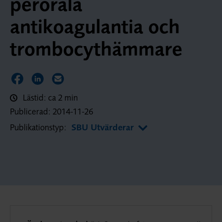
perorala
antikoagulantia och
trombocythämmare
Dela sidan på Facebook
Dela sidan på LinkedIn
Dela sidan via E-post
Lästid: ca 2 min
Publicerad:
2014-11-26
Publikationstyp:
SBU Utvärderar