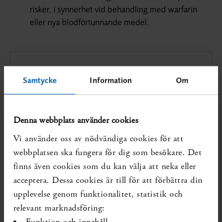
risker, i synnerhet vid behandling med warfarin
eller nya blodförtunnande medel.
Citera denna rapport:
SBU. Nytta och risk med
Samtycke
Information
Om
läkemedel för äldre: perorala antikoagulantia och
trombocythämmare. En systematisk
litteraturöversikt. Stockholm: Statens beredning
Denna webbplats använder cookies
för medicinsk utvärdering (SBU); 2014. SBU-
rapport nr 229. ISBN 978-91-85413-70-6.
Vi använder oss av nödvändiga cookies för att
webbplatsen ska fungera för dig som besökare. Det
finns även cookies som du kan välja att neka eller
acceptera. Dessa cookies är till för att förbättra din
upplevelse genom funktionalitet, statistik och
relevant marknadsföring:
Pressmeddelande
Funktion och innehåll