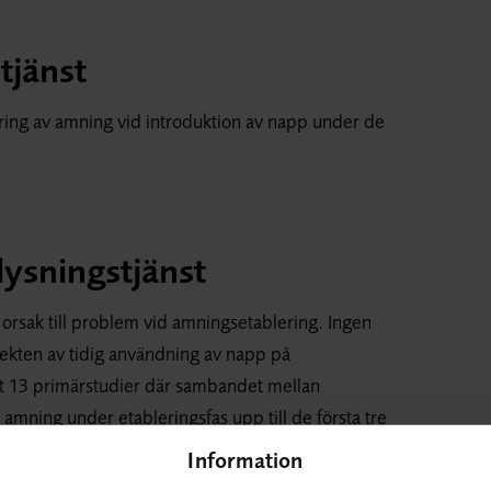
tjänst
ering av amning vid introduktion av napp under de
ysningstjänst
 orsak till problem vid amningsetablering. Ingen
ffekten av tidig användning av napp på
at 13 primärstudier där sambandet mellan
mning under etableringsfas upp till de första tre
ssa är elva studier observationsstudier, där
Information
g om orsakssamband mellan tidig nappintroduktion och