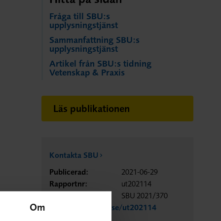
Fråga till SBU:s
upplysningstjänst
Sammanfattning SBU:s
upplysningstjänst
Artikel från SBU:s tidning
Vetenskap & Praxis
Läs publikationen
Kontakta SBU
Publicerad:
2021-06-29
Rapportnr:
ut202114
Diarienr:
SBU 2021/370
Om
https://www.sbu.se/ut202114