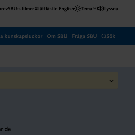
brev
SBU:s filmer
Lättläst
In English
Tema
Lyssna
ga kunskapsluckor
Om SBU
Fråga SBU
Sök
er de