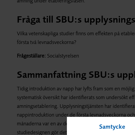
amning under etableringsfasen.
Fråga till SBU:s upplysnings
Vilka vetenskapliga studier finns om effekten på etabl
första två levnadsveckorna?
Frågeställare:
Socialstyrelsen
Sammanfattning SBU:s uppl
Tidig introduktion av napp har lyfts fram som en möjlig
systematisk översikt har identifierats som undersökt e
amningsetablering. Upplysningstjänsten har identifier
nappintroduktion under de första levnadsveckorna och a
månaderna var en av de aspekter som analyserats. Av de
Samtycke
studiedesignen gör det svårt att fastslå om det rör si