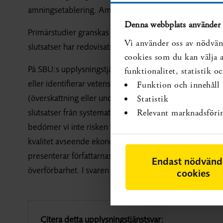
amningsetablering. Amningsetableringen kan ha påverka
Denna webbplats använder 
Primärstudier granskas inte med avseende på risk för bi
Vi använder oss av nödvän
slutsatser har redovisats i svaret, men studierna finns i
cookies som du kan välja at
På SBU:s upplysningstjänst identifierar och redovisar v
funktionalitet, statistik 
eller identifierar vetenskapliga studier som svar på en
Funktion och innehåll
(överskattning eller underskattning av resultat) i syste
Statistik
slutsatser från systematiska översikter med låg eller måt
Relevant marknadsföri
bedömer vi inte risken för bias och därför presentera
kvalitet avseende ekonomiska aspekter och överförbarh
presenterar författarnas slutsatser från de studier so
Endast nödvänd
överförbarhet. I svaren väger vi inte samman resultaten 
cookies
Citera detta upplysningstjänstsvar: