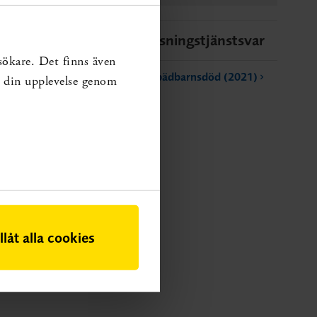
Liknande upplysningstjänstsvar
sökare. Det finns även
Napp mot plötslig spädbarnsdöd (2021)
ra din upplevelse genom
illåt alla cookies