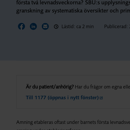
första två levnadsveckorna? SBU:s upplysningst
granskning av systematiska översikter och prim
Lästid: ca 2 min
Publicerad:
Dela sidan på Facebook
Dela sidan på LinkedIn
Dela sidan via E-post
Är du patient/anhörig?
Har du frågor om egna elle
Till 1177 (öppnas i nytt fönster)
Amning etableras oftast under barnets första levnadsve