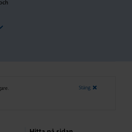
 och
Stäng
gare.
Hitta på sidan