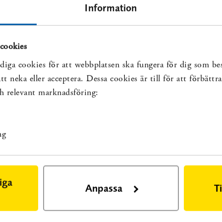
Information
cookies
diga cookies för att webbplatsen ska fungera för dig som be
 anmäler er. Sista anmälningsdag 24 augusti, men kursen kan kom
t neka eller acceptera. Dessa cookies är till för att förbätt
att ställa in ifall antalet deltagare blir för lågt. Anmälan är bin
och relevant marknadsföring:
ventuella förhinder.
ng
iga
Anpassa
T
dina personuppgifter. Mer information om hur SBU hanterar