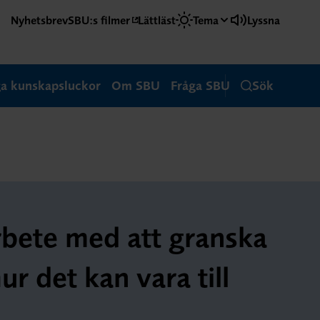
Nyhetsbrev
SBU:s filmer
Lättläst
Tema
Lyssna
ga kunskapsluckor
Om SBU
Fråga SBU
Sök
rbete med att granska
r det kan vara till