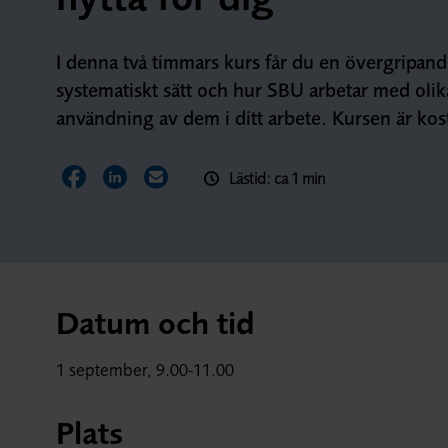
I denna två timmars kurs får du en övergripand
systematiskt sätt och hur SBU arbetar med oli
användning av dem i ditt arbete. Kursen är kos
Lästid: ca 1 min
Dela sidan på Facebook
Dela sidan på LinkedIn
Dela sidan via E-post
Datum och tid
1 september, 9.00-11.00
Plats