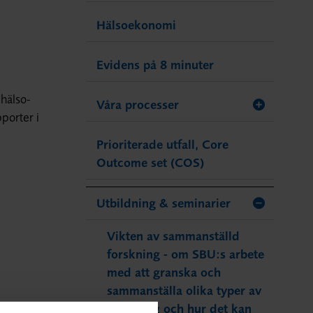
Hälsoekonomi
Evidens på 8 minuter
 hälso-
Våra processer
porter i
Prioriterade utfall, Core
Outcome set (COS)
Utbildning & seminarier
Vikten av sammanställd
forskning - om SBU:s arbete
med att granska och
sammanställa olika typer av
forskning och hur det kan