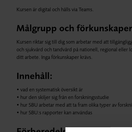
Kursen är digital och hålls via Teams.
Målgrupp och förkunskape
Kursen riktar sig till dig som arbetar med att tillgäng
och sjukvård och tandvård på nationell, regional eller 
ditt arbete. Inga förkunskaper krävs.
Innehåll:
• vad en systematisk översikt är
• hur den skiljer sig från en forskningsstudie
• hur SBU arbetar med att ta fram olika typer av forsk
• hur SBU:s rapporter kan användas
Förberedelser