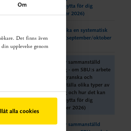
Om
vara till nytta för dig
(december 2026)
Att granska en systematisk
översikt (september/oktober
sökare. Det finns även
ma att
2026)
ra din upplevelse genom
dande
Vikten av sammanställd
forskning - om SBU:s arbete
med att granska och
sammanställa olika typer av
forskning och hur det kan
vara till nytta för dig
(september 2026)
illåt alla cookies
Vikten av sammanställd