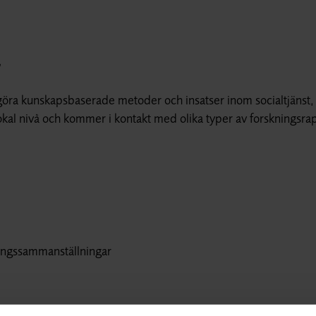
r
liggöra kunskapsbaserade metoder och insatser inom socialtjänst,
lokal nivå och kommer i kontakt med olika typer av forskningsrap
ningssammanställningar