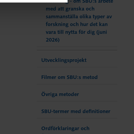
forskning - om SBU:s arbete
med att granska och
sammanställa olika typer av
forskning och hur det kan
vara till nytta för dig (juni
2026)
Utvecklingsprojekt
Filmer om SBU:s metod
Övriga metoder
SBU-termer med definitioner
Ordförklaringar och