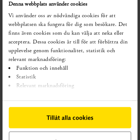
Denna webbplats använder cookies
Upplysningstjänsten har identifierat fyra systematiska
Vi använder oss av nödvändiga cookies för att
översikter som publicerats sedan år 2000.
webbplatsen ska fungera för dig som besökare. Det
finns även cookies som du kan välja att neka eller
Författarna till den senaste systematiska översikten kom
acceptera. Dessa cookies är till för att förbättra din
fram till att hyperbar syrgasbehandling (HBO) ökade
upplevelse genom funktionalitet, statistik och
chansen att exponerat skelett i käken täcktes med
relevant marknadsföring:
tandkött samt minskade risken för sårruptur. Författarna
Funktion och innehåll
bedömde att det vetenskapliga underlaget för båda
Statistik
slutsatserna var av måttlig kvalitet.
Relevant marknadsföring
Sammantaget anser författarna till de tidigare
systematiska översikterna att HBO-behandling troligen
förbättrar behandling av strålningsorsakad
Tillåt alla cookies
benvävnadsdöd, men att fler randomiserade
kontrollerade studier behövs.