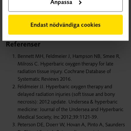
Anpassa
SBU har inte tagit ställning i sakfrågan eftersom de
enskilda studiernas kvalitet inte bedömts och resultaten
inte vägts samman. Här redovisas därför endast de
Endast nödvändiga cookies
enskilda författarnas slutsatser.
Referenser
Bennett MH, Feldmeier J, Hampson NB, Smee R,
Milross C. Hyperbaric oxygen therapy for late
radiation tissue injury. Cochrane Database of
Systematic Reviews 2016.
Feldmeier JJ. Hyperbaric oxygen therapy and
delayed radiation injuries (soft tissue and bony
necrosis): 2012 update. Undersea & hyperbaric
medicine: Journal of the Undersea and Hyperbaric
Medical Society, Inc 2012;39:1121-39.
Peterson DE, Doerr W, Hovan A, Pinto A, Saunders