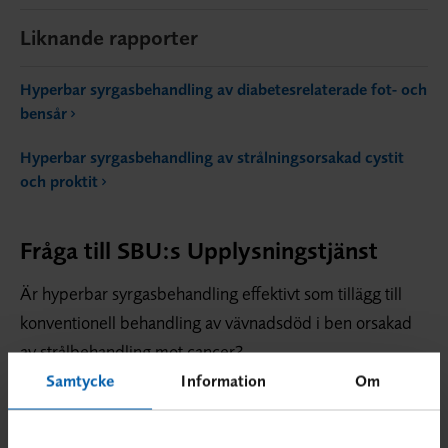
Liknande rapporter
Hyperbar syrgasbehandling av diabetesrelaterade fot- och
bensår
Hyperbar syrgasbehandling av strålningsorsakad cystit
och proktit
Fråga till SBU:s Upplysningstjänst
Är hyperbar syrgasbehandling effektivt som tillägg till
konventionell behandling av vävnadsdöd i ben orsakad
av strålbehandling mot cancer?
Samtycke
Information
Om
Sammanfattning SBU:s
Upplysningstjänst