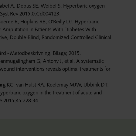
abel A, Debus SE, Weibel S. Hyperbaric oxygen
 Syst Rev 2015;0:Cd004123.
eree R, Hopkins RB, O'Reilly DJ. Hyperbaric
 Amputation in Patients With Diabetes With
ive, Double-Blind, Randomized Controlled Clinical
svård - Metodbeskrivning. Bilaga; 2015.
anmugalingham G, Antony J, et al. A systematic
 wound interventions reveals optimal treatments for
rg KC, van Hulst RA, Koelemay MJW, Ubbink DT.
hyperbaric oxygen in the treatment of acute and
e 2015;45:228-34.