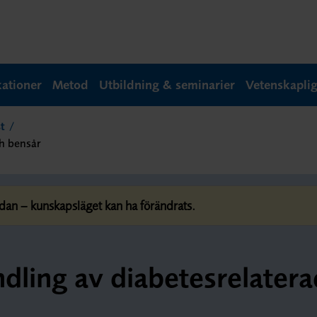
kationer
Metod
Utbildning & seminarier
Vetenskapli
t
ch bensår
dan – kunskapsläget kan ha förändrats.
dling av diabetesrelater