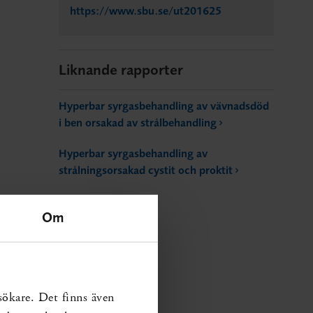
https://www.sbu.se/ut201625
Liknande rapporter
Hyperbar syrgasbehandling av vävnadsdöd
i ben orsakad av strålbehandling
Hyperbar syrgasbehandling av
strålningsorsakad cystit och proktit
Om
sökare. Det finns även