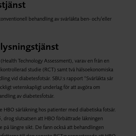
tjänst
 konventionell behandling av svårläkta ben- och/eller
ysningstjänst
r (Health Technology Assessment), varav en från en
 kontrollerad studie (RCT) samt två hälsoekonomiska
ing vid diabetesfotsår. SBU:s rapport ”Svårläkta sår
räckligt vetenskapligt underlag för att avgöra om
ndling av diabetesfotsår.
de HBO sårläkning hos patienter med diabetiska fotsår.
5, drog slutsatsen att HBO förbättrade läkningen
e på längre sikt. De fann också att behandlingen
rfattarna till den senaste RCT:n rapporterade att HBO