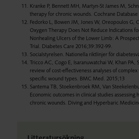
Kranke P, Bennett MH, Martyn-St James M, Schn
therapy for chronic wounds. Cochrane Database
Fedorko L, Bowen JM, Jones W, Oreopoulos G, Go
Oxygen Therapy Does Not Reduce Indications for
Nonhealing Ulcers of the Lower Limb: A Prospect
Trial. Diabetes Care 2016;39:392-99.
Socialstyrelsen. Nationella riktlinjer för diabete
Tricco AC, Cogo E, Isaranuwatchai W, Khan PA, S
review of cost-effectiveness analyses of complex
specific wound types. BMC Med. 2015;13
Santema TB, Stoekenbroek RM, Van Steekelenbu
Economic outcomes in clinical studies assessing 
chronic wounds. Diving and Hyperbaric Medicin
Litteratursökning