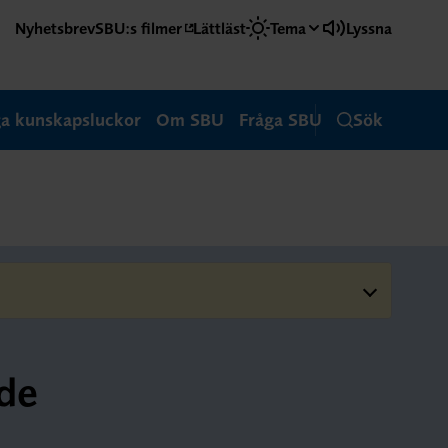
Nyhetsbrev
SBU:s filmer
Lättläst
Tema
Lyssna
ga kunskapsluckor
Om SBU
Fråga SBU
Sök
ade