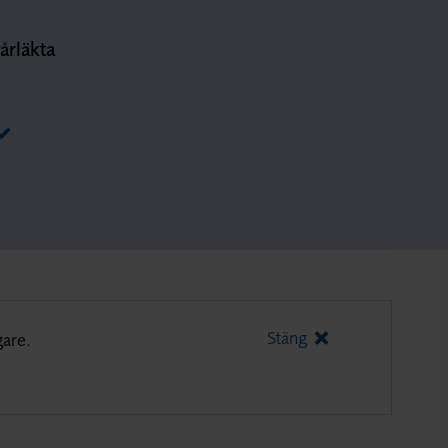
årläkta
Stäng
gare.