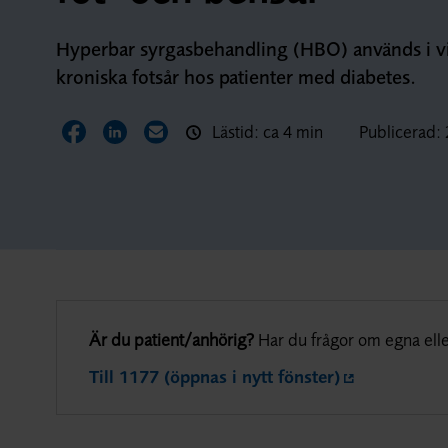
Hyperbar syrgasbehandling (HBO) används i viss
kroniska fotsår hos patienter med diabetes.
Lästid: ca 4 min
Publicerad:
Dela sidan på Facebook
Dela sidan på LinkedIn
Dela sidan via E-post
Är du patient/anhörig?
Har du frågor om egna elle
Till 1177 (öppnas i nytt fönster)