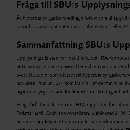
Fråga till SBU:s Upplysnings
Är hyperbar syrgasbehandling effektivt som tillägg till
fotsår hos vuxna patienter med diabetes typ 1 eller 2?
Sammanfattning SBU:s Uppl
Upplysningstjänsten har identifierat två HTA-rapporte
SBU, sex systematiska översikter och en randomiserad
översiktsstudier som utvärderat hyperbar syrgasbehandl
hos äldre” från år 2014 kom fram till att det fanns otill
hyperbar syrgas ökade förekomsten av läkning vid beha
Enligt författarna till den ena HTA-rapporten förbättra
Författarna till Cochrane-översikten, publicerad år 201
under en uppföljningstid på upp till sex veckor men int
verkade minska risken för amputation över fotleden. Fö