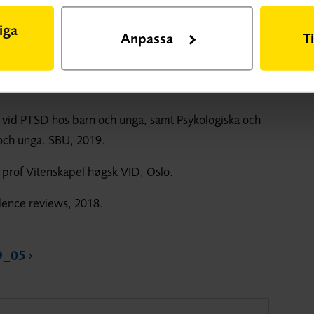
om utsätts för ett pågående trauma, som krig.
RL
iga
Anpassa
T
g vid PTSD hos barn och unga, samt Psykologiska och
 och unga. SBU, 2019.
h prof Vitenskapel høgsk VID, Oslo.
ence reviews, 2018.
9_05