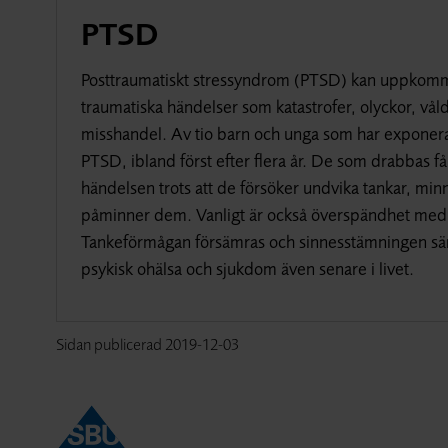
PTSD
Posttraumatiskt stressyndrom (PTSD) kan uppkomma
traumatiska händelser som katastrofer, olyckor, våld
misshandel. Av tio barn och unga som har exponerats
PTSD, ibland först efter flera år. De som drabbas 
händelsen trots att de försöker undvika tankar, min
påminner dem. Vanligt är också överspändhet med til
Tankeförmågan försämras och sinnesstämningen sänks
psykisk ohälsa och sjukdom även senare i livet.
Sidan publicerad
2019-12-03