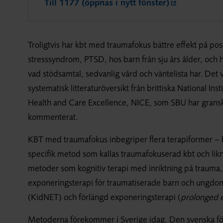
Till 1177 (öppnas i nytt fönster)
Troligtvis har kbt med traumafokus bättre effekt på pos
stresssyndrom, PTSD, hos barn från sju års ålder, och 
vad stödsamtal, sedvanlig vård och väntelista har. Det v
systematisk litteraturöversikt från brittiska National Insti
Health and Care Excellence, NICE, som SBU har grans
kommenterat.
KBT med traumafokus inbegriper flera terapiformer –
specifik metod som kallas traumafokuserad kbt och li
metoder som kognitiv terapi med inriktning på trauma, 
exponeringsterapi för traumatiserade barn och ungdo
(KidNET) och förlängd exponeringsterapi (
prolonged e
Metoderna förekommer i Sverige idag. Den svenska för