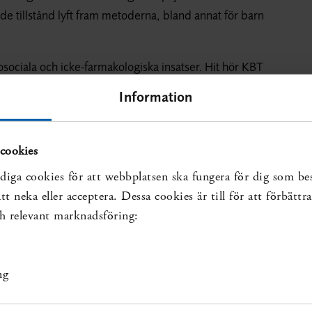
erade tillstånd lyft fram metoderna, bland annat för barn
sociala och icke-farmakologiska insatser. Hit hör KBT
elling (stödsamtal eller problemorienterad
Information
matiska metoder, föräldraträning/familjeinriktade
cookies
sa relevanta effekter eller så räckte inte underlaget
diga cookies för att webbplatsen ska fungera för dig som be
ed hög kvalitet, liksom också dokumentation av
t neka eller acceptera. Dessa cookies är till för att förbätt
ar.
och relevant marknadsföring:
elyser läkemedels effekter vid posttraumatiskt
lol, SSRI, sertralin och d-cycloserin. Resultaten för
BU kommenterar dem inte.
ng
om bedrivs i grupp och med inriktning på trauma