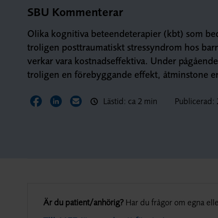
SBU Kommenterar
Olika kognitiva beteendeterapier (kbt) som bed
troligen posttraumatiskt stressyndrom hos barn
verkar vara kostnadseffektiva. Under pågående
troligen en förebyggande effekt, åtminstone en
Lästid: ca 2 min
Publicerad:
Dela sidan på Facebook
Dela sidan på LinkedIn
Dela sidan via E-post
Är du patient/anhörig?
Har du frågor om egna elle