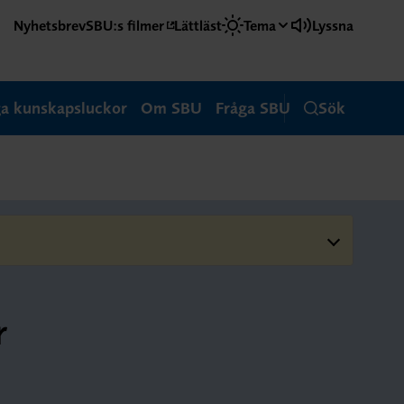
Nyhetsbrev
SBU:s filmer
Lättläst
Tema
Lyssna
ga kunskapsluckor
Om SBU
Fråga SBU
Sök
r