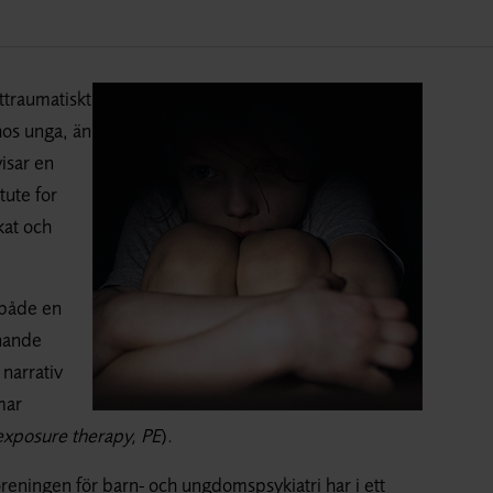
ttraumatiskt
hos unga, än
isar en
tute for
kat och
 både en
knande
narrativ
mar
xposure therapy, PE
).
eningen för barn- och ungdomspsykiatri har i ett