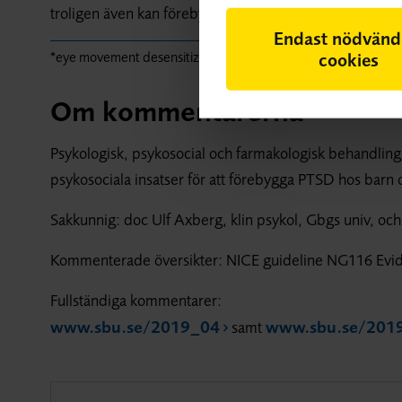
troligen även kan förebygga PTSD hos barn och unga s
Endast nödvänd
cookies
*eye movement desensitization and reprocessing
Om kommentarerna
Psykologisk, psykosocial och farmakologisk behandlin
psykosociala insatser för att förebygga PTSD hos barn
Sakkunnig: doc Ulf Axberg, klin psykol, Gbgs univ, oc
Kommenterade översikter: NICE guideline NG116 Evid
Fullständiga kommentarer:
www.sbu.se/2019_04
www.sbu.se/201
samt