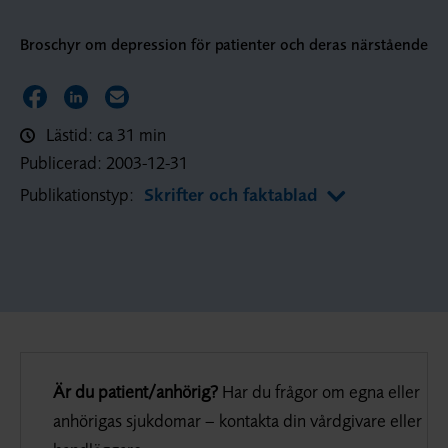
Broschyr om depression för patienter och deras närstående
Dela sidan på Facebook
Dela sidan på LinkedIn
Dela sidan via E-post
Lästid: ca 31 min
Publicerad:
2003-12-31
Publikationstyp:
Skrifter och faktablad
Är du patient/anhörig?
Har du frågor om egna eller
anhörigas sjukdomar – kontakta din vårdgivare eller