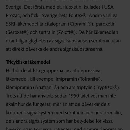
Sverige. Det första medlet, fluoxetin, kallades i USA
Prozac, och fick i Sverige heta Fontex®. Andra vanliga
SSRI-läkemedel är citalopram (Cipramil®), paroxetin
(Seroxat®) och sertralin (Zoloft®). De här läkemedlen
ökar tillgängligheten av signalsubstansen serotonin utan
att direkt påverka de andra signalsubstanserna.
Tricykliska läkemedel
Hit hör de äldsta grupperna av antidepressiva
läkemedel, till exempel imipramin (Tofranil®),
klomipramin (Anafranil®) och amitriptylin (Tryptizol®).
Trots att de har använts sedan 1950-talet vet man inte
exakt hur de fungerar, mer än att de påverkar dels
kroppens signalsystem med serotonin och noradrenalin,
dels andra signalsystem som har betydelse för vissa
biverkningar. För vissa patienter med svårare depression