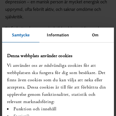
depression – en manisk person är mycket energisk och
upprymd, ofta febrilt aktiv, och saknar omdöme och
självkritik.
Ett fackuttryck som används ibland är
recidiverande
Samtycke
Information
Om
depression
, som innebär att man efter att ha tillfrisknat
får tillbaka en depression, en eller flera gånger.
4. Vad är det för skillnad mellan utbrändhet och
Denna webbplats använder cookies
depression?
Vi använder oss av nödvändiga cookies för att
Att känna sig sjuk på grund av påfrestningar i arbetet
webbplatsen ska fungera för dig som besökare. Det
eller vardagslivet har blivit allt vanligare. Sedan 1997 har
finns även cookies som du kan välja att neka eller
sjukskrivningarna för psykisk ohälsa ökat kraftigt i
acceptera. Dessa cookies är till för att förbättra din
Sverige. Många av de sjukskrivna har en depression som
upplevelse genom funktionalitet, statistik och
kan ha utlösts av det som vi i vardagslag kallar stress. Det
relevant marknadsföring:
kallas
utmattnings­depression
, eller
egentlig depression
Funktion och innehåll
med utmattningssyndrom
. Ordet utbrändhet används
Statistik