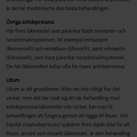
är de här medicinerna den bästa behandlingen.
Övriga antidepressiva
Här finns läkemedel som påverkar både serotonin- och
noradrenalin­systemen, till exempel mirtazepin
(Remeron®) och venlafaxin (Efexor®), samt reboxetin
(Edronax®), som bara påverkar noradrenalin­systemet.
De här läkemedlen kallas ofta för nyare antidepressiva.
Litium
Litium är ett grundämne. Man vet inte riktigt hur det
verkar, men det har visat sig att när behandling med
antidepressiva läkemedel inte räcker, kan man få
behandlingen att fungera genom att lägga till litium. Vid
bipolär (manodepressiv) sjukdom finns starkt stöd för att
litium, använt som ensamt läkemedel, är den behandling