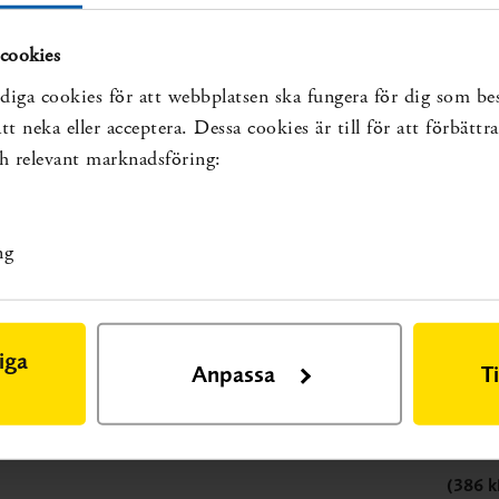
 Dessutom finns det begränsad forskning kring psykologisk
r äldre med depression.
cookies
diga cookies för att webbplatsen ska fungera för dig som be
 allvar och ger genomtänkta och anpassade behandlingar. I
t neka eller acceptera. Dessa cookies är till för att förbätt
efter diagnostik.
och relevant marknadsföring:
ad av i rapporten?
 än för de mer etablerade psykologiska behandlingarna som
ng
iga
Anpassa
T
(386 k