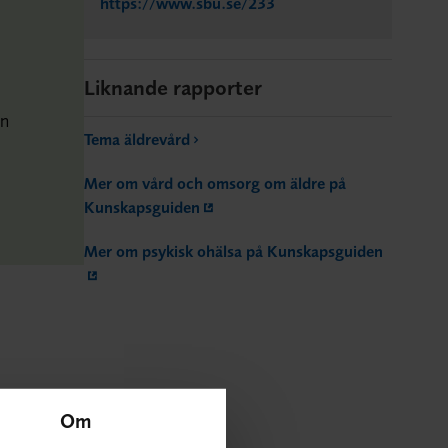
https://www.sbu.se/233
Liknande rapporter
an
Tema äldrevård
Mer om vård och omsorg om äldre på
Kunskapsguiden
Mer om psykisk ohälsa på Kunskapsguiden
Om