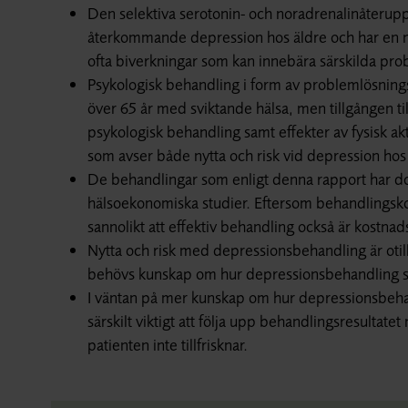
Den selektiva serotonin- och noradrenalinåterup
återkommande depression hos äldre och har en nå
ofta biverkningar som kan innebära särskilda pro
Psykologisk behandling i form av problemlösnin
över 65 år med sviktande hälsa, men tillgången ti
psykologisk behandling samt effekter av fysisk akt
som avser både nytta och risk vid depression hos
De behandlingar som enligt denna rapport har do
hälsoekonomiska studier. Eftersom behandlingskost
sannolikt att effektiv behandling också är kostnads
Nytta och risk med depressionsbehandling är otillr
behövs kunskap om hur depressionsbehandling ska
I väntan på mer kunskap om hur depressionsbehand
särskilt viktigt att följa upp behandlingsresulta
patienten inte tillfrisknar.