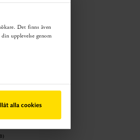
sökare. Det finns även
ra din upplevelse genom
illåt alla cookies
B)