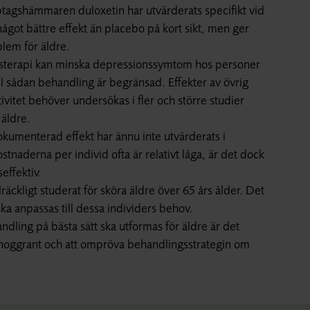
ptagshämmaren duloxetin har utvärderats specifikt vid
got bättre effekt än placebo på kort sikt, men ger
blem för äldre.
gsterapi kan minska depressionssymtom hos personer
ll sådan behandling är begränsad. Effekter av övrig
ivitet behöver undersökas i fler och större studier
 äldre.
kumenterad effekt har ännu inte utvärderats i
naderna per individ ofta är relativt låga, är det dock
effektiv.
äckligt studerat för sköra äldre över 65 års ålder. Det
 anpassas till dessa individers behov.
ling på bästa sätt ska utformas för äldre är det
tet noggrant och att ompröva behandlingsstrategin om