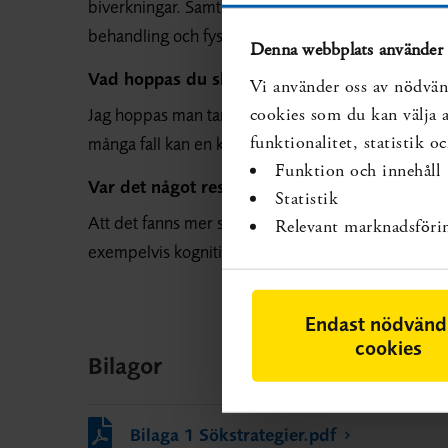
biverkningar. Samtidigt kan de förhindra återfall.
behandling och fysisk aktivitet som behandling fö
Denna webbplats använder 
Vad hoppas du ska hända i vården?
Vi använder oss av nödvän
Jag hoppas man tar depression hos äldre på större
cookies som du kan välja at
många fall kan en kombination av insatser behövas 
funktionalitet, statistik 
Funktion och innehåll
Var det något resultat du själv blev överrask
Statistik
Att det fanns mer stöd för problemlösningsterapi
Relevant marknadsföri
exempelvis kognitiv beteendeterapi.
Endast nödvänd
cookies
Bilagor
Bilaga 1 Sökstrategier.pdf