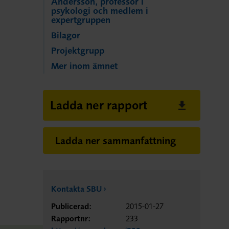
Andersson, professor i
psykologi och medlem i
expertgruppen
Bilagor
Projektgrupp
Mer inom ämnet
Ladda ner rapport
Ladda ner sammanfattning
Kontakta SBU
Publicerad:
2015-01-27
Rapportnr:
233