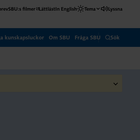
brev
SBU:s filmer
Lättläst
In English
Tema
Lyssna
ga kunskapsluckor
Om SBU
Fråga SBU
Sök