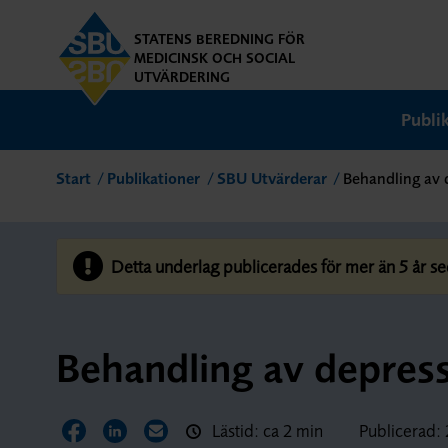
STATENS BEREDNING FÖR
MEDICINSK OCH SOCIAL
UTVÄRDERING
Publi
Start
Publikationer
SBU Utvärderar
Behandling av 
Detta underlag publicerades för mer än 5 år se
Behandling av depress
Lästid: ca 2 min
Publicerad:
Dela sidan på Facebook
Dela sidan på LinkedIn
Dela sidan via E-post