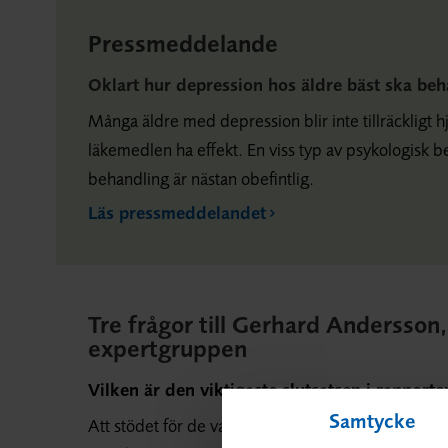
Pressmeddelande
Oklart hur depression hos äldre bäst ska be
Många äldre med depression blir inte tillräckligt 
läkemedlen ha effekt. En viss typ av psykologisk 
behandling är nästan obefintlig.
Läs pressmeddelandet
Tre frågor till Gerhard Andersson
expertgruppen
Vilken är den viktigaste slutsatsen i rapporte
Samtycke
Att stödet för de vanligaste antidepressiva läkemed