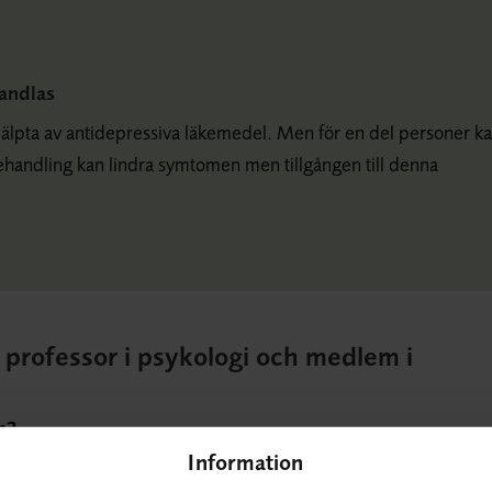
handlas
hjälpta av antidepressiva läkemedel. Men för en del personer k
behandling kan lindra symtomen men tillgången till denna
, professor i psykologi och medlem i
n?
Information
len inte är så tydligt och att de som fungerar kan ge