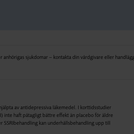
r anhörigas sjukdomar – kontakta din vårdgivare eller handläg
hjälpta av antidepressiva läkemedel. I korttidsstudier
inte haft påtagligt bättre effekt än placebo för äldre
r SSRIbehandling kan underhållsbehandling upp till