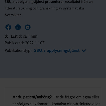
SBU:s upplysningstjänst presenterar resultatet från en
litteratursökning och granskning av systematiska
översikter.
Dela sidan på Facebook
Dela sidan på LinkedIn
Dela sidan via E-post
Lästid: ca 1 min
Publicerad:
2022-11-07
Publikationstyp:
SBU:s upplysningstjänst
Är du patient/anhörig?
Har du frågor om egna eller
anhörigas sjukdomar – kontakta din vårdgivare eller