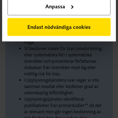
Faktaruta 1. Om SBU:s
Anpassa
upplysningstjänst.
På SBU:s upplysningstjänst identifierar och
Endast nödvändiga cookies
redovisar vi publicerade systematiska
översikter* som svar på en avgränsad
fråga.
Vi bedömer risken för bias (snedvridning
eller systematiska fel) i systematiska
översikter och presenterar författarnas
slutsatser från översikter med låg eller
måttlig risk för bias.
I Upplysningstjänstens svar väger vi inte
samman resultat eller bedömer grad av
vetenskaplig tillförlitlighet.
Upplysningstjänsten identifierar
publikationer från primärstudier** då det
är relevant men gör ingen bedömning av
risk för bias hos dessa och av den