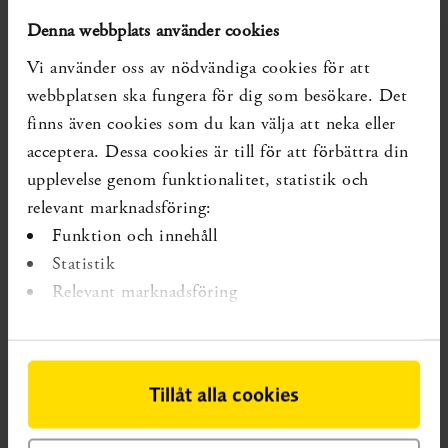
färre oplanerade sjukhusinläggningar samt lägre risk för
Denna webbplats använder cookies
förtida död. Andra relevanta utfall såsom
Vi använder oss av nödvändiga cookies för att
sjukdomsspecifik symtomskattning,
webbplatsen ska fungera för dig som besökare. Det
läkemedelsföljsamhet eller patientnöjdhet undersöktes
finns även cookies som du kan välja att neka eller
inte i de båda översikterna. Det går inte att uttala sig om
acceptera. Dessa cookies är till för att förbättra din
orsakssamband mellan kontinuitet och undersökta utfall
upplevelse genom funktionalitet, statistik och
på grund av studiedesignen på primärstudierna
relevant marknadsföring:
inkluderade i de systematiska översikterna. Författarnas
Funktion och innehåll
slutsatser har inte analyserats utifrån svenska
Statistik
förhållanden. Upplysningstjänsten har även identifierat
Relevant marknadsföring
sex relevanta systematiska översikter som bedömts ha
hög risk för bias. Författarnas slutsatser från dessa
översikter redovisas därför inte i svaret.
Tillåt alla cookies
Läs Upplysningstjänstens svar