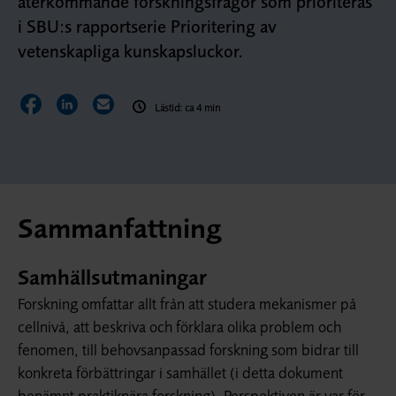
återkommande forskningsfrågor som prioriteras
i SBU:s rapportserie Prioritering av
vetenskapliga kunskapsluckor.
Dela sidan på Facebook
Dela sidan på LinkedIn
Dela sidan via E-post
Lästid: ca 4 min
Sammanfattning
Samhällsutmaningar
Forskning omfattar allt från att studera mekanismer på
cellnivå, att beskriva och förklara olika problem och
fenomen, till behovsanpassad forskning som bidrar till
konkreta förbättringar i samhället (i detta dokument
benämnt praktiknära forskning). Perspektiven är var för