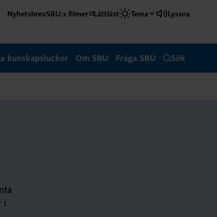
Nyhetsbrev
SBU:s filmer
Lättläst
Tema
Lyssna
ga kunskapsluckor
Om SBU
Fråga SBU
Sök
nta
 i