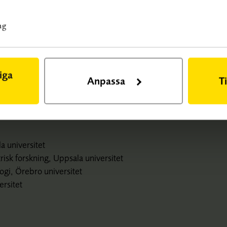
sk och social utvärdering (SBU); 2021. SBU
https://www.sbu.se/337
ng
iga
Anpassa
T
a universitet
isk forskning, Uppsala universitet
logi, Örebro universitet
rsitet