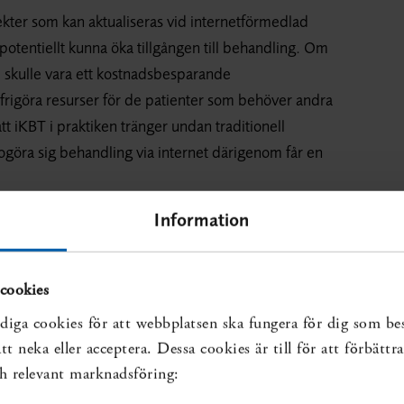
ter som kan aktualiseras vid internetförmedlad
potentiellt kunna öka tillgången till behandling. Om
d skulle vara ett kostnadsbesparande
t frigöra resurser för de patienter som behöver andra
att iKBT i praktiken tränger undan traditionell
dogöra sig behandling via internet därigenom får en
 jämlikhets- och rättviseaspekterna utvärderas och
Information
 patienter som kan ha svårt att tillgodogöra sig sådan
cookies
diga cookies för att webbplatsen ska fungera för dig som be
t neka eller acceptera. Dessa cookies är till för att förbätt
och relevant marknadsföring:
mförelse med andra behandlingar vid psykiatriska