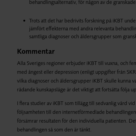
behandlingsalternativ, för någon av de granskad
Trots att det har bedrivits forskning på iKBT unde
jämfört effekterna med andra relevanta behandling
samtliga diagnoser och åldersgrupper som gransk
Kommentar
Alla Sveriges regioner erbjuder iKBT till vuxna, och fe
med ångest eller depression (enligt uppgifter från SKR
vilka diagnoser och åldersgrupper iKBT skulle kunna vara
rådande kunskapsläge är det viktigt att fortsätta följa 
I flera studier av iKBT som tillägg till sedvanlig vård v
följsamheten till den internetförmedlade behandlingen är
försämrar resultaten för den individuella patienten. D
behandlingen så som den är tänkt.