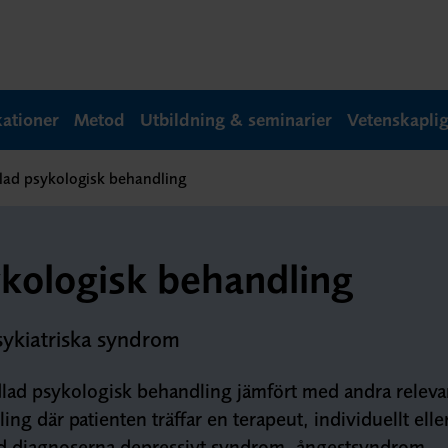
kationer
Metod
Utbildning & seminarier
Vetenskapli
lad psykologisk behandling
kologisk behandling
sykiatriska syndrom
dlad psykologisk behandling jämfört med andra releva
g där patienten träffar en terapeut, individuellt eller
id diagnoserna depressivt syndrom, ångestsyndrom,