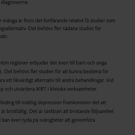
e diagnoserna.
r många år finns det fortfarande relativt få studier som
salternativ. Det behövs fler sådana studier för
ats.
mton regioner erbjuder det även till barn och unga
). Det behövs fler studier för att kunna bedöma för
 ett likvärdigt alternativ till andra behandlingar. Vid
upp och utvärdera iKBT i kliniska verksamheter.
id lindrig till måttlig depression framkommer det att
 bristfällig. Det är tänkbart att bristande följsamhet
et kan även tyda på svårigheter att genomföra