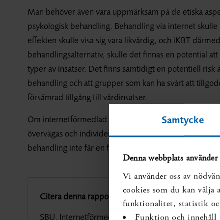
Man behöver även vara uppmärksam på de etiska aspek
psykologisk behandling. Behandling via internet skulle 
effekten skulle visa sig vara likvärdig, och iKBT därme
behandlingsalternativ, skulle det finnas en potential at
typer av insatser. Det finns samtidigt en potentiell risk 
behandling och att grupper som kan ha svårt att tillgo
försämrad tillgång till vårdinsatser.
Om internetförmedlad behandling införs behöver därför
Samtycke
övervägas och individens behov av vård bedömas, så att
behandling inte får en försämrad tillgång till vård.
Denna webbplats använder 
Vi använder oss av nödvän
cookies som du kan välja at
Citera denna rapport:
funktionalitet, statistik 
SBU. Internetförmedlad psykologisk behandling: jä
Funktion och innehåll