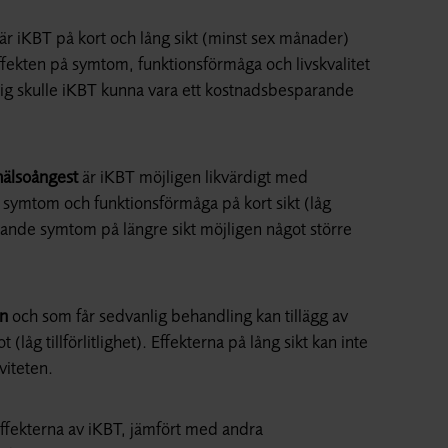
är iKBT på kort och lång sikt (minst sex månader)
ffekten på symtom, funktionsförmåga och livskvalitet
kvärdig skulle iKBT kunna vara ett kostnadsbesparande
älsoångest
är iKBT möjligen likvärdigt med
på symtom och funktionsförmåga på kort sikt (låg
varande symtom på längre sikt möjligen något större
n
och som får sedvanlig behandling kan tillägg av
låg tillförlitlighet). Effekterna på lång sikt kan inte
viteten.
ffekterna av iKBT, jämfört med andra