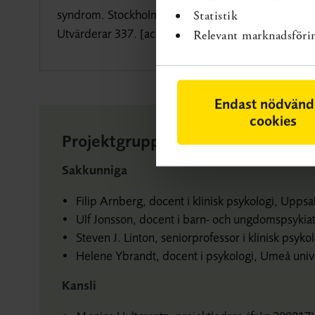
syndrom. Stockholm: Statens beredning för medicin
Statistik
Utvärderar 337. [
accessed date
].
Available from
: 
Relevant marknadsföri
Endast nödvänd
cookies
Projektgrupp
Sakkunniga
Filip Arnberg, docent i klinisk psykologi, Uppsal
Ulf Jonsson, docent i barn- och ungdomspsykiatr
Steven J. Linton, seniorprofessor i klinisk psyko
Helene Ybrandt, docent i psykologi, Umeå unive
Kansli