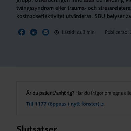
tvångssyndrom eller trauma- och stressrelatera
kostnadseffektivitet utvärderas. SBU belyser äv
Lästid: ca 3 min
Publicerad:
Dela sidan på Facebook
Dela sidan på LinkedIn
Dela sidan via E-post
Är du patient/anhörig?
Har du frågor om egna elle
Till 1177 (öppnas i nytt fönster)
Slutsatser