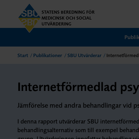
STATENS BEREDNING FÖR
MEDICINSK OCH SOCIAL
UTVÄRDERING
Publi
Start
Publikationer
SBU Utvärderar
Internetförmed
Internetförmedlad psy
Jämförelse med andra behandlingar vid p
I denna rapport utvärderar SBU internetförme
behandlingsalternativ som till exempel behandlin
grupp. Utvärderingen innefattar behandling v