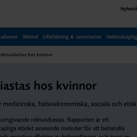
Nyhets
kationer
Metod
Utbildning & seminarier
Vetenskapli
rektusdiastas hos kvinnor
iastas hos kvinnor
v medicinska, hälsoekonomiska, sociala och etis
omgivande rektusdiastas. Rapporten är ett
apliga stödet avseende metoder för att behandla
 och negativa effekter av behandlingar, och även en