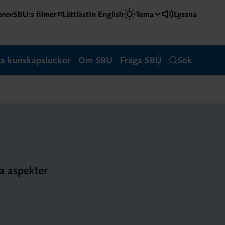
brev
SBU:s filmer
Lättläst
In English
Tema
Lyssna
ga kunskapsluckor
Om SBU
Fråga SBU
Sök
ka aspekter