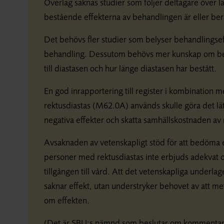
Överlag saknas studier som följer deltagare över lä
bestående effekterna av behandlingen är eller ber
Det behövs fler studier som belyser behandlingseff
behandling. Dessutom behövs mer kunskap om beha
till diastasen och hur länge diastasen har bestått.
En god inrapportering till register i kombination 
rektusdiastas (M62.0A) används skulle göra det l
negativa effekter och skatta samhällskostnaden av 
Avsaknaden av vetenskapligt stöd för att bedöma e
personer med rektusdiastas inte erbjuds adekvat 
tillgången till vård. Att det vetenskapliga underlage
saknar effekt, utan understryker behovet av att met
om effekten.
(Det är SBU:s nämnd som beslutar om kommentaren,