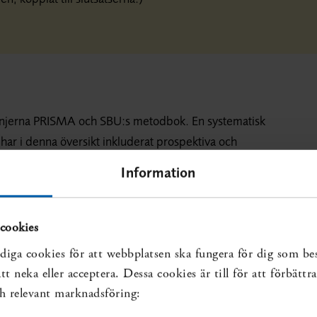
tlinjerna PRISMA och SBU:s metodbok. En systematisk
har i denna översikt inkluderat prospektiva och
nnor med en rektusdiastas över 2 cm. Endast studier
Information
ärderingens slutsatser.
cookies
diga cookies för att webbplatsen ska fungera för dig som be
 fem studier. Fyra av dessa studier har undersökt
t neka eller acceptera. Dessa cookies är till för att förbätt
av träningsprogram, där det huvudsakliga utfallsmåttet
och relevant marknadsföring:
vå kirurgiska behandlingsmetoder och även jämfört