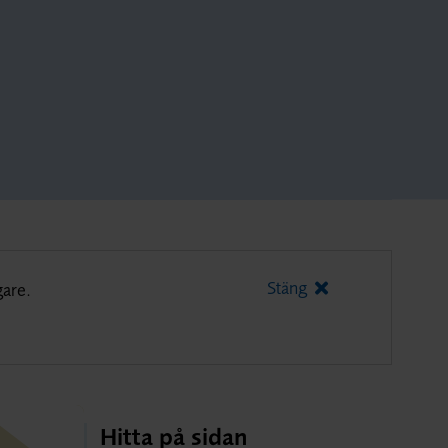
Stäng
gare.
Hitta på sidan