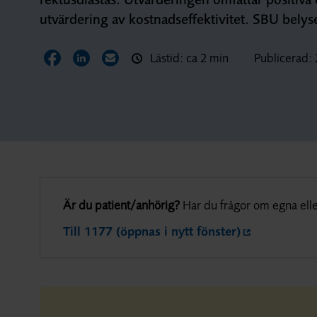
utvärdering av kostnadseffektivitet. SBU belyse
Lästid: ca 2 min
Publicerad:
Dela sidan på Facebook
Dela sidan på LinkedIn
Dela sidan via E-post
Är du patient/anhörig?
Har du frågor om egna elle
Till 1177 (öppnas i nytt fönster)