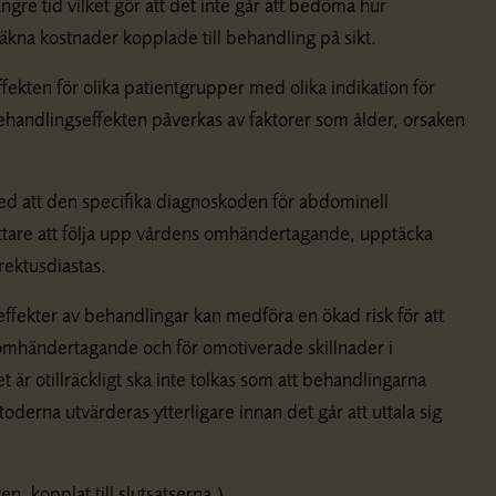
ngre tid vilket gör att det inte går att bedöma hur
äkna kostnader kopplade till behandling på sikt.
ekten för olika patientgrupper med olika indikation för
ndlingseffekten påverkas av faktorer som ålder, orsaken
med att den specifika diagnoskoden för abdominell
ättare att följa upp vårdens omhändertagande, upptäcka
rektusdiastas.
ffekter av behandlingar kan medföra en ökad risk för att
omhändertagande och för omotiverade skillnader i
t är otillräckligt ska inte tolkas som att behandlingarna
oderna utvärderas ytterligare innan det går att uttala sig
 kopplat till slutsatserna.)