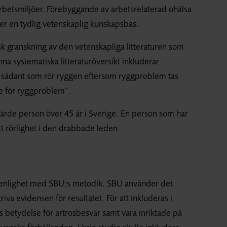
arbetsmiljöer. Förebyggande av arbetsrelaterad ohälsa
r en tydlig vetenskaplig kunskapsbas.
isk granskning av den vetenskapliga litteraturen som
na systematiska litteraturöversikt inkluderar
at sådant som rör ryggen eftersom ryggproblem tas
e för ryggproblem”.
järde person över 45 år i Sverige. En person som har
tt rörlighet i den drabbade leden.
 i enlighet med SBU:s metodik. SBU använder det
va evidensen för resultatet. För att inkluderas i
 betydelse för artrosbesvär samt vara inriktade på