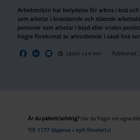
Arbetsmiljön har betydelse för artros i knä och
som arbetar i knästående och stående arbetsstäl
personer som arbetar i böjd eller vriden positi
högre förekomst av artrosbesvär i såväl knä so
Lästid: ca 6 min
Publicerad:
Dela sidan på Facebook
Dela sidan på LinkedIn
Dela sidan via E-post
Är du patient/anhörig?
Har du frågor om egna elle
Till 1177 (öppnas i nytt fönster)