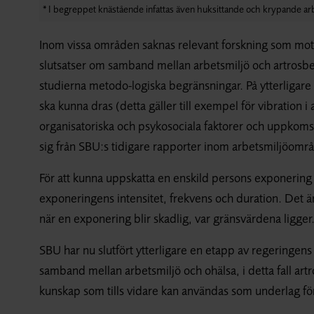
* I begreppet knästående infattas även huksittande och krypande arb
Inom vissa områden saknas relevant forskning som motsva
slutsatser om samband mellan arbetsmiljö och artrosbesv
studierna metodo-logiska begränsningar. På ytterligare n
ska kunna dras (detta gäller till exempel för vibration 
organisatoriska och psykosociala faktorer och uppkomst
sig från SBU:s tidigare rapporter inom arbetsmiljöområ
För att kunna uppskatta en enskild persons exponering f
exponeringens intensitet, frekvens och duration. Det ä
när en exponering blir skadlig, var gränsvärdena ligger
SBU har nu slutfört ytterligare en etapp av regeringen
samband mellan arbetsmiljö och ohälsa, i detta fall artr
kunskap som tills vidare kan användas som underlag fö