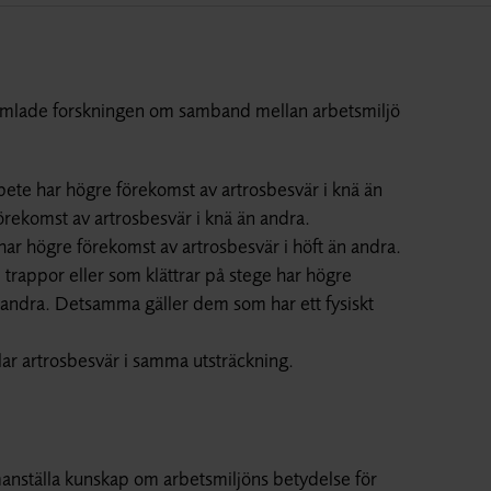
samlade forskningen om samband mellan arbetsmiljö
bete har högre förekomst av artrosbesvär i knä än
 förekomst av artrosbesvär i knä än andra.
har högre förekomst av artrosbesvär i höft än andra.
i trappor eller som klättrar på stege har högre
n andra. Detsamma gäller dem som har ett fysiskt
ar artrosbesvär i samma utsträckning.
anställa kunskap om arbetsmiljöns betydelse för