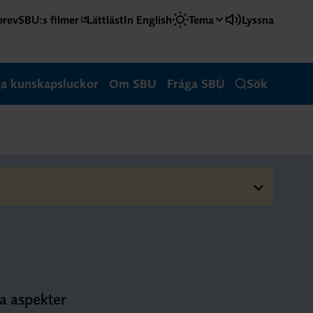
brev
SBU:s filmer
Lättläst
In English
Tema
Lyssna
ga kunskapsluckor
Om SBU
Fråga SBU
Sök
ka aspekter