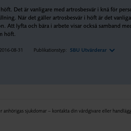
 höft. Det är vanligare med artrosbesvär i knä för per
lning. När det gäller artrosbesvär i höft är det vanlig
on. Att lyfta och bära i arbete visar också samband me
m höft.
2016-08-31
Publikationstyp:
SBU Utvärderar
r anhörigas sjukdomar – kontakta din vårdgivare eller handläg